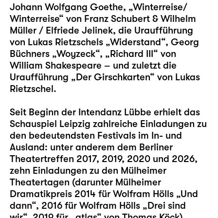
Johann Wolfgang Goethe,
„Winterreise/
Winterreise“
von Franz Schubert & Wilhelm
Müller / Elfriede Jelinek, die Uraufführung
von Lukas Rietzschels
„Widerstand“
, Georg
Büchners
„Woyzeck“
,
„Richard III“
von
William Shakespeare – und zuletzt die
Uraufführung „
Der Girschkarten
“ von Lukas
Rietzschel.
Seit Beginn der Intendanz Lübbe erhielt das
Schauspiel Leipzig zahlreiche Einladungen zu
den bedeutendsten Festivals im In- und
Ausland: unter anderem dem Berliner
Theatertreffen 2017, 2019, 2020 und 2026,
zehn Einladungen zu den Mülheimer
Theatertagen (darunter Mülheimer
Dramatikpreis 2014 für Wolfram Hölls „
Und
dann
“, 2016 für Wolfram Hölls „
Drei sind
wir
“, 2019 für „
atlas
“ von Thomas Köck)