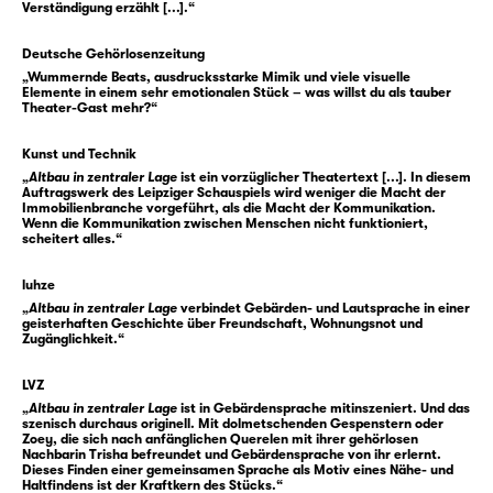
Verständigung erzählt [...].“
Gegen die akustischen Angriffe der
Deutsche Gehörlosenzeitung
Gespenster wehrt sich Zoey deshalb mit
„Wummernde Beats, ausdrucksstarke Mimik und viele visuelle
Elemente in einem sehr emotionalen Stück – was willst du als tauber
lautem Techno aus ihrer Musikanlage — sehr
Theater-Gast mehr?“
zum Leidwesen ihrer Nachbarin Trisha. Die
nimmt die Gespenstermusik nicht wahr, wohl
Kunst und Technik
„
Altbau in zentraler Lage
ist ein vorzüglicher Theatertext [...]. In diesem
aber die Bässe von nebenan, mitten in der
Auftragswerk des Leipziger Schauspiels wird weniger die Macht der
Nacht.
Immobilienbranche vorgeführt, als die Macht der Kommunikation.
Wenn die Kommunikation zwischen Menschen nicht funktioniert,
scheitert alles.“
In ihrem Auftragswerk für das Schauspiel
Leipzig erzählt
luhze
Raphaela Bardutzky
vom
„
Altbau in zentraler Lage
verbindet Gebärden- und Lautsprache in einer
ganz alltäglichen Grauen der Krise am
geisterhaften Geschichte über Freundschaft, Wohnungsnot und
Wohnungsmarkt und mischt dabei Ästhetiken
Zugänglichkeit.“
der Schaueroper, des Groschenromans und
LVZ
der Clubkultur miteinander ab. Wie schon ihr
„
Altbau in zentraler Lage
ist in Gebärdensprache mitinszeniert. Und das
Stück „
Fischer Fritz
“ untersucht „Altbau in
szenisch durchaus originell. Mit dolmetschenden Gespenstern oder
Zoey, die sich nach anfänglichen Querelen mit ihrer gehörlosen
zentraler Lage“ das Verhältnis von Sprache
Nachbarin Trisha befreundet und Gebärdensprache von ihr erlernt.
und Macht — und bietet zwei verschiedenen
Dieses Finden einer gemeinsamen Sprache als Motiv eines Nähe- und
Haltfindens ist der Kraftkern des Stücks.“