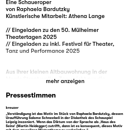
Eine Schaueroper
von Raphaela Bardutzky
Künstlerische Mitarbeit: Athena Lange
// Eingeladen zu den 50. Mülheimer
Theatertagen 2025
// Eingeladen zu inkl. Festival für Theater,
Tanz und Performance 2025
Aus ihrer kleinen Altbauwohnung in der
Morris Street wollen Zoey nicht nur die
mehr anzeigen
Eigentümer vertreiben, sondern neuerdings
auch noch musizierende Gespenster aus dem
Pressestimmen
19. Jahrhundert.
kreuzer
Da sie nachts arbeitet, bekommt Zoey nur
„Verständigung ist das Motiv im Stück von Raphaela Bardutzky, dessen
Uraufführung Salome Schneebeli in der Diskothek des Schauspiel
am Rande mit, dass sich in ihrem Zuhause
Leipzig inszeniert. Wenn das Diktum von der Sprache als ‚Haus des
Seins‘ (Martin Heidegger) zutrifft, dann ist es konsequent, dieses Motiv
gravierende Veränderungen abspielen. Die