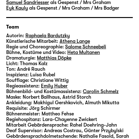
Samuel Sandriesser
als Gespenst / Mrs Graham
Eyk Kauly
als Gespenst / Mrs Graham / Mrs Badger
Team
Autorin:
Raphaela Bardutzky
Künstlerische Mitarbeit:
Athena Lange
Regie und Choreographie:
Salome Schneebeli
Bühne, Kostüme und Video:
Heta Multanen
Dramaturgie:
Matthias Döpke
Licht:
Thomas Kalz
Ton:
André Rauch
Inspizienz:
Luisa Rubel
Soufflage:
Christiane Wittig
Regieassistenz:
Emily Huber
Bühnenbild- und Kostümassistenz:
Carolin Schmelz
Maske:
Norbert Ballhaus, Astrid Storch
Ankleidung:
Makhigul Gershkovich, Almuth Mikutta
Requisite:
Jörg Schirmer
Bühnenmeister:
Mattheo Fehse
Regiehospitanz:
Lara-Chayenne Zwickert
Mitarbeit Gebärdensprache:
Rahel Doehring-Jahn
Deaf Supervisor:
Andreas Costrau, Günter Przybylski
Gebärdensprachdolmetschende:
Nathalie Fasold, Sarah