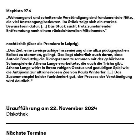
Sprachen eine gemeinsame Bühne: in diesem
Fall der deutschen Lautsprache und der
Mephisto 97.6
Deutschen Gebärdensprache.
„Wohnungsnot und scheiternde Verständigung sind fundamentale Nöte,
die viel Anstrengung bedeuten. Im Stück zeigt sich ein starkes
Bewusstsein dafür. [...] Das Stück sucht trotz zunehmender
Entfremdung nach einem rücksichtsvollen Miteinander.“
Zusatzhinweise zu sensiblen Inhalten in
nachtkritik (über die Premiere in Leipzig)
„Altbau in zentraler Lage“ finden Sie
hier
.
„Das Ziel, eine zweisprachige Inszenierung ohne allzu pädagogischen
Ballast zu stemmen, gelingt. Das liegt sicherlich auch daran, dass
Autorin Bardutzky die Dialogszenen zusammen mit der gehörlosen
Schauspielerin Athena Lange erarbeitete, die auch die Trisha gibt.
Athena Lange wirkt in ihrem ruhigen Gestus und geduldigen Spiel wie
die Antipodin zur ultranervösen Zoe von Paula Winterler. [...] Das
Zusammenspiel beider funktioniert gut, der Prozess der Verständigung
Einladung in Deutscher
wird deutlich.“
Gebärdensprache
Gebärdet von Dolemtscherin Katja
Uraufführung am 22. November 2024
Fischer
Diskothek
i
Nächste Termine