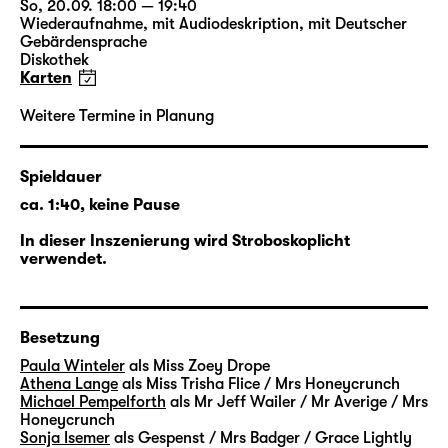
So, 20.09. 18:00 — 19:40
Inhalte aktivieren
Wiederaufnahme
,
mit Audiodeskription
,
mit Deutscher
Gebärdensprache
Diskothek
Jetzt aktivieren
Karten
Weitere Termine in Planung
Spieldauer
ca. 1:40, keine Pause
In dieser Inszenierung wird Stroboskoplicht
verwendet.
Besetzung
Paula Winteler
als Miss Zoey Drope
Athena Lange
als Miss Trisha Flice / Mrs Honeycrunch
Michael Pempelforth
als Mr Jeff Wailer / Mr Averige / Mrs
Honeycrunch
Sonja Isemer
als Gespenst / Mrs Badger / Grace Lightly