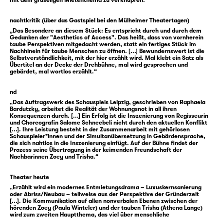
mit dem gruseligen Mietenthema zu verknüpfen.“
Angebote des Vermieters, ihr bei Auszug eine
Abfindung zu zahlen, hat sie jedes Mal
nachtkritik (über das Gastspiel bei den Mülheimer Theatertagen)
ignoriert — wohl wissend, dass es nahezu
„Das Besondere an diesem Stück: Es entspricht durch und durch dem
Gedanken der "Aesthetics of Access". Das heißt, dass von vornherein
unmöglich sein wird, eine neue Wohnung in
taube Perspektiven mitgedacht werden, statt ein fertiges Stück im
Nachhinein für taube Menschen zu öffnen. [...] Bewundernswert ist die
ihrer Gegend zu finden. Doch um sie herum
Selbstverständlichkeit, mit der hier erzählt wird. Mal klebt ein Satz als
ziehen immer mehr Menschen aus dem Haus
Übertitel an der Decke der Drehbühne, mal wird gesprochen und
gebärdet, mal wortlos erzählt.“
aus und Gespenster treten nun mal vermehrt
bei Leerstand auf. Als sie eines Tags im
nd
Morgengrauen von der Arbeit nach Hause
„Das Auftragswerk des Schauspiels Leipzig, geschrieben von Raphaela
Bardutzky, arbeitet die Realität der Wohnungsnot in all ihren
kommt, hört sie plötzlich Musik, die sich um
Konsequenzen durch. [...] Ein Erfolg ist die Inszenierung von Regisseurin
ihre Glieder legt wie Schlingpflanzen in
und Choreografin Salome Schneebeli nicht durch den aktuellen Konflikt
[...]. Ihre Leistung besteht in der Zusammenarbeit mit gehörlosen
einem unermesslichen See.
Schauspieler*innen und der Simultanübersetzung in Gebärdensprache,
die sich nahtlos in die Inszenierung einfügt. Auf der Bühne findet der
Prozess seine Übertragung in der keimenden Freundschaft der
Nachbarinnen Zoey und Trisha.“
Leider denkt ihr Vermieter gar nicht an eine
Geisterbejagung. Einen massiven
Theater heute
Gespensterbefall sieht er vielmehr als
„Erzählt wird ein modernes Entmietungsdrama – Luxuskernsanierung
Chance, das kontrollierte Abbrennen des
oder Abriss/Neubau – teilweise aus der Perspektive der Gründerzeit
[...]. Die Kommunikation auf allen nonverbalen Ebenen zwischen der
Gebäudes zu beantragen, um danach neu
hörenden Zoey (Paula Winteler) und der tauben Trisha (Athena Lange)
wird zum zweiten Hauptthema, das viel über menschliche
bauen und teuer verkaufen zu können.