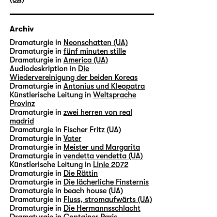
Archiv
Dramaturgie in
Neonschatten (UA)
Dramaturgie in
fünf minuten stille
Dramaturgie in
America (UA)
Audiodeskription in
Die
Wiedervereinigung der beiden Koreas
Dramaturgie in
Antonius und Kleopatra
Künstlerische Leitung in
Weltsprache
Provinz
Dramaturgie in
zwei herren von real
madrid
Dramaturgie in
Fischer Fritz (UA)
Dramaturgie in
Vater
Dramaturgie in
Meister und Margarita
Dramaturgie in
vendetta vendetta (UA)
Künstlerische Leitung in
Linie 2072
Dramaturgie in
Die Rättin
Dramaturgie in
Die lächerliche Finsternis
Dramaturgie in
beach house (UA)
Dramaturgie in
Fluss, stromaufwärts (UA)
Dramaturgie in
Die Hermannsschlacht
Dramaturgie in
Container Paris