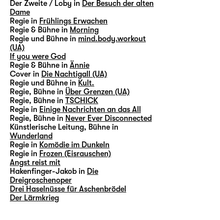
Der Zweite / Loby in
Der Besuch der alten
Dame
Regie in
Frühlings Erwachen
Regie & Bühne in
Morning
Regie und Bühne in
mind.body.workout
(UA)
If you were God
Regie & Bühne in
Ännie
Cover in
Die Nachtigall (UA)
Regie und Bühne in
Kult.
Regie, Bühne in
Über Grenzen (UA)
Regie, Bühne in
TSCHICK
Regie in
Einige Nachrichten an das All
Regie, Bühne in
Never Ever Disconnected
Künstlerische Leitung, Bühne in
Wunderland
Regie in
Komödie im Dunkeln
Regie in
Frozen (Eisrauschen)
Angst reist mit
Hakenfinger-Jakob in
Die
Dreigroschenoper
Drei Haselnüsse für Aschenbrödel
Der Lärmkrieg