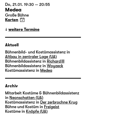
Do, 21.01. 19:30 — 20:55
Medea
Große Bühne
Karten
weitere Termine
Aktuell
Bühnenbild- und Kostümassistenz in
Altbau in zentraler Lage (UA)
Bühnenbildassistenz in
Richard III
Bühnenbildassistenz in
Woyzeck
Kostümassistenz in
Medea
Archiv
Mitarbeit Kostüme & Bühnenbildassistenz
in
Neonschatten (UA)
Kostümassistenz in
Der zerbrochne Krug
Bühne und Kostüm in
Freigeist
Kostüme in
Knöpfe (UA)