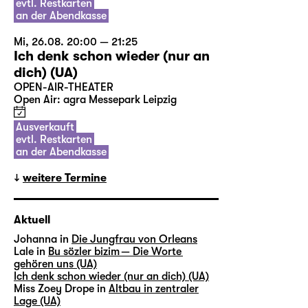
evtl. Restkarten
an der Abendkasse
Mi, 26.08. 20:00 — 21:25
Ich denk schon wieder (nur an
dich) (UA)
OPEN-AIR-THEATER
Open Air: agra Messepark Leipzig
Ausverkauft
evtl. Restkarten
an der Abendkasse
weitere Termine
Aktuell
Johanna in
Die Jungfrau von Orleans
Lale in
Bu sözler bizim — Die Worte
gehören uns (UA)
Ich denk schon wieder (nur an dich) (UA)
Miss Zoey Drope in
Altbau in zentraler
Lage (UA)