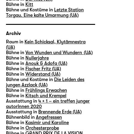
Bühne in
Kitt
Bühne und Kostüme in
Letzte Station
Torgau. Eine kalte Umarmung (UA)
Archiv
Raum in
Kein Schicksal, Klytämnestra
(UA)
Bühne in
Von Wunden und Wundern (UA)
Bühne in
Nullerjahre
Bühne in
Anouk & Adofa (UA)
Bühne in
Fischer Fritz (UA)
Bühne in
Widerstand (UA)
Bühne und Kostüme in
Die Leiden des
jungen Azzlack (UA)
Bühne in
Frühlings Erwachen
Bühne in
Kitsch und Krempel
Ausstattung in
4 + 1 – ein treffen junger
autorInnen 2020
Ausstattung in
Brennende Erde (UA)
Bühnenbild in
Angefressen
Bühne in
Kasimir und Karoline
Bühne in
Orchesterprobe
Bühne in
GRAND PRIX DE LA VISION