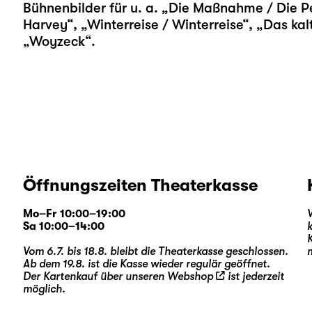
Bühnenbilder für u. a. „
Die Maßnahme / Die P
Harvey
“, „
Winterreise / Winterreise
“, „
Das kal
„
Woyzeck
“.
Öffnungszeiten Theaterkasse
Mo–Fr 10:00–19:00
Sa 10:00–14:00
Vom 6.7. bis 18.8. bleibt die Theaterkasse geschlossen.
Ab dem 19.8. ist die Kasse wieder regulär geöffnet.
Der Kartenkauf über unseren
Webshop
ist jederzeit
möglich.