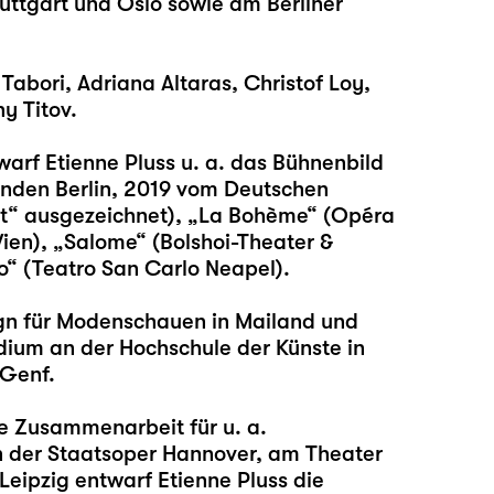
uttgart und Oslo sowie am Berliner
bori, Adriana Altaras, Christof Loy,
y Titov.
arf Etienne Pluss u. a. das Bühnenbild
Linden Berlin, 2019 vom Deutschen
st“ ausgezeichnet), „La Bohème“ (Opéra
Wien), „Salome“ (Bolshoi-Theater &
“ (Teatro San Carlo Neapel).
gn für Modenschauen in Mailand und
udium an der Hochschule der Künste in
 Genf.
ge Zusammenarbeit für u. a.
n der Staatsoper Hannover, am Theater
eipzig entwarf Etienne Pluss die