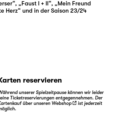
erser
“, „
Faust I + II
“, „
Mein Freund
te Herz
“ und in der Saison 23/24
Karten reservieren
Während unserer Spielzeitpause können wir leider
keine Ticketreservierungen entgegennehmen. Der
Kartenkauf über unseren
Webshop
ist jederzeit
möglich.