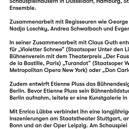
Schauspielhäusern in Düsseldorf, Hamburg, St
Ensemble.
Zusammenarbeit mit Regisseuren wie George Ta
Nadja Loschky, Andrea Schwalbach und Evgen
In seiner Zusammenarbeit mit Claus Guth entw
für „Violetter Schnee“ (Staatsoper Unter den 
Bühnenverein mit dem Theaterpreis „Der Fau
de la Bastille, Paris) „Turandot“ (Staatsoper 
Metropolitan Opera New York) oder „Don Carlo
Zudem entwirft Etienne Pluss das Bühnendesi
Berlin. Bevor Etienne Pluss sein Bühnenbildst
Berlin aufnahm, leitete er eine Kunstgalerie in
Mit Enrico Lübbe verbindet ihn eine langjähri
Inszenierungen am Staatstheater Stuttgart, a
Bonn und an der Oper Leipzig. Am Schauspiel L