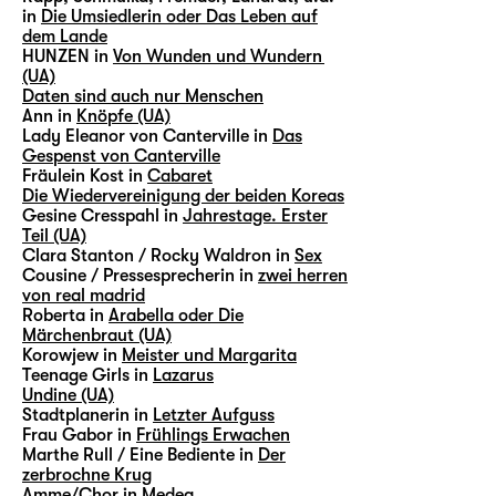
in
Die Umsiedlerin oder Das Leben auf
dem Lande
HUNZEN in
Von Wunden und Wundern
(UA)
Daten sind auch nur Menschen
Ann in
Knöpfe (UA)
Lady Eleanor von Canterville in
Das
Gespenst von Canterville
Fräulein Kost in
Cabaret
Die Wiedervereinigung der beiden Koreas
Gesine Cresspahl in
Jahrestage. Erster
Teil (UA)
Clara Stanton / Rocky Waldron in
Sex
Cousine / Pressesprecherin in
zwei herren
von real madrid
Roberta in
Arabella oder Die
Märchenbraut (UA)
Korowjew in
Meister und Margarita
Teenage Girls in
Lazarus
Undine (UA)
Stadtplanerin in
Letzter Aufguss
Frau Gabor in
Frühlings Erwachen
Marthe Rull / Eine Bediente in
Der
zerbrochne Krug
Amme/Chor in
Medea