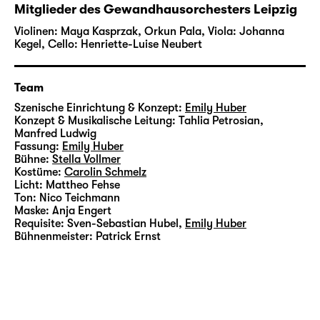
Allegorie wirft Fragen sowohl über die
Mitglieder des Gewandhausorchesters Leipzig
Möglichkeit als auch über die Natur einer
Violinen: Maya Kasprzak, Orkun Pala
,
Viola: Johanna
Manipulation zwischen einem Anführer und
Kegel
,
Cello: Henriette-Luise Neubert
seinen Anhängern auf. 1929 als Reaktion auf
den Aufstieg autoritärer Führer in Europa
Team
geschrieben, war es nie angemessener, das
Szenische Einrichtung & Konzept:
Emily Huber
Drama dieser Geschichte wieder aufleben zu
Konzept & Musikalische Leitung:
Tahlia Petrosian
,
lassen.
Manfred Ludwig
Fassung:
Emily Huber
Bühne:
Stella Vollmer
Der Autor von Dr. Faustus hatte ein großes
Kostüme:
Carolin Schmelz
Interesse an der Musik Bachs, und die
Licht:
Mattheo Fehse
Verschmelzung der monumentalen Kunst der
Ton:
Nico Teichmann
Maske:
Anja Engert
Fuge mit der theatralischen Spannung
Requisite:
Sven-Sebastian Hubel
,
Emily Huber
verstärkt nur die intensive Emotion, die
Bühnenmeister:
Patrick Ernst
Cipollas Zaubershow durchdringt. In Bachs
Fugen setzt jede musikalische Zeile
unabhängig voneinander ein und folgt
dennoch den vorangegangenen. Gerade
diese Struktur deutet auf die Idee der