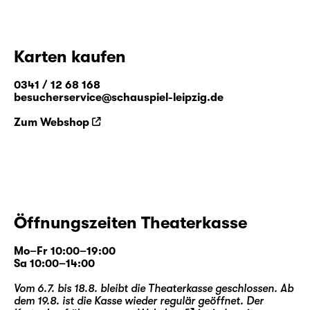
Beschränkung der Ausübung des freien
Willens eines Individuums hin – deren
Erforschung den Kern von Manns Meisterwerk
Karten kaufen
bildet.
Diese inspirierte Kombination aus Theater
0341 / 12 68 168
und Musik haucht Manns Kurzgeschichte
besucherservice@schauspiel-leipzig.de
neues Leben ein, belebt das Drama auf völlig
Zum Webshop
neue Weise und bringt neues Licht in diese
kraftvolle und warnende Geschichte.
Dieses Projekt wird Anfang 2025 in Leipzig -
einer Stadt, die untrennbar mit der Musik
Bachs verbunden ist - in Zusammenarbeit
zwischen KLASSIK underground und dem
Öffnungszeiten Theaterkasse
Schauspiel Leipzig sowie mit Mitgliedern des
Gewandhausorchesters und
Mo–Fr 10:00–19:00
Ensemblemitgliedern des Schauspiels Leipzig
Sa 10:00–14:00
präsentiert, bevor es 2026 in den USA
Vom 6.7. bis 18.8. bleibt die Theaterkasse geschlossen. Ab
aufgeführt wird.
dem 19.8. ist die Kasse wieder regulär geöffnet. Der