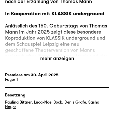
nach der Erzählung von Thomas Mann
In Kooperation mit KLASSIK underground
Anlässlich des 150. Geburtstags von Thomas
Mann im Jahr 2025 zeigt diese besondere
Koproduktion von KLASSIK underground und
dem Schauspiel Leipzig eine neu
geschaffene Theaterversion von Manns
meisterhafter Kurzgeschichte „Mario und der
mehr anzeigen
Zauberer“, durchsetzt mit Bachs Kunst der
Fuge, die von einem Streichquartett,
bestehend aus Musikerinnen und Musikern
Premiere am 30. April 2025
Foyer 1
des Gewandhausorchesters, live aufgeführt
wird.
In dieser einzigartigen Inszenierung kommt
Besetzung
die hypnotisierende und zugleich verstörende
Paulina Bittner
,
Luca-Noél Bock
,
Denis Grafe
,
Sasha
Trickserei des Zauberers „Cipolla“ auf die
Hayes
Bühne. Manns zutiefst beunruhigende