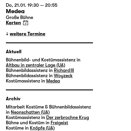
Do, 21.01. 19:30 — 20:55
Medea
Große Bühne
Karten
weitere Termine
Aktuell
Bühnenbild- und Kostümassistenz in
Altbau in zentraler Lage (UA)
Bühnenbildassistenz in
Richard III
Bühnenbildassistenz in
Woyzeck
Kostümassistenz in
Medea
Archiv
Mitarbeit Kostüme & Bühnenbildassistenz
in
Neonschatten (UA)
Kostümassistenz in
Der zerbrochne Krug
Bühne und Kostüm in
Freigeist
Kostüme in
Knöpfe (UA)