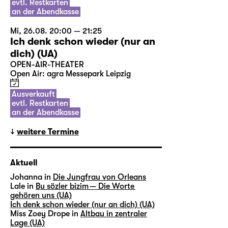
evtl. Restkarten
an der Abendkasse
Mi, 26.08. 20:00 — 21:25
Ich denk schon wieder (nur an
dich) (UA)
OPEN-AIR-THEATER
Open Air: agra Messepark Leipzig
Ausverkauft
evtl. Restkarten
an der Abendkasse
weitere Termine
Aktuell
Johanna in
Die Jungfrau von Orleans
Lale in
Bu sözler bizim — Die Worte
gehören uns (UA)
Ich denk schon wieder (nur an dich) (UA)
Miss Zoey Drope in
Altbau in zentraler
Lage (UA)