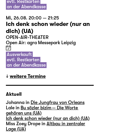
evtl. Restkarten
an der Abendkasse
Mi, 26.08. 20:00 — 21:25
Ich denk schon wieder (nur an
dich) (UA)
OPEN-AIR-THEATER
Open Air: agra Messepark Leipzig
Ausverkauft
evtl. Restkarten
an der Abendkasse
weitere Termine
Aktuell
Johanna in
Die Jungfrau von Orleans
Lale in
Bu sözler bizim — Die Worte
gehören uns (UA)
Ich denk schon wieder (nur an dich) (UA)
Miss Zoey Drope in
Altbau in zentraler
Lage (UA)