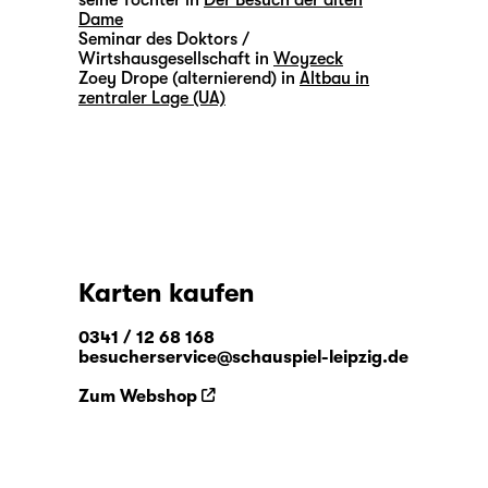
seine Tochter in
Der Besuch der alten
Dame
Seminar des Doktors /
Wirtshausgesellschaft in
Woyzeck
Zoey Drope (alternierend) in
Altbau in
zentraler Lage (UA)
Karten kaufen
0341 / 12 68 168
besucherservice@schauspiel-leipzig.de
Zum Webshop