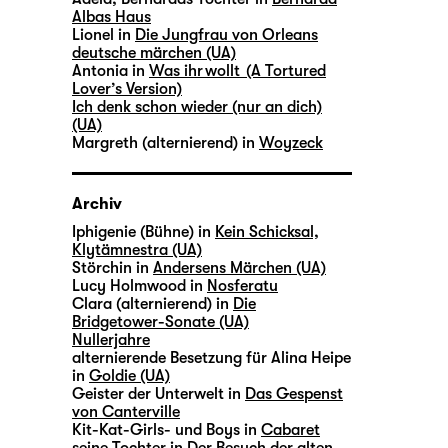
Albas Haus
Lionel in
Die Jungfrau von Orleans
deutsche märchen (UA)
Antonia in
Was ihr wollt (A Tortured
Lover’s Version)
Ich denk schon wieder (nur an dich)
(UA)
Margreth (alternierend) in
Woyzeck
Archiv
Iphigenie (Bühne) in
Kein Schicksal,
Klytämnestra (UA)
Störchin in
Andersens Märchen (UA)
Lucy Holmwood in
Nosferatu
Clara (alternierend) in
Die
Bridgetower-Sonate (UA)
Nullerjahre
alternierende Besetzung für Alina Heipe
in
Goldie (UA)
Geister der Unterwelt in
Das Gespenst
von Canterville
Kit-Kat-Girls- und Boys in
Cabaret