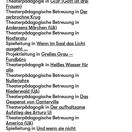
Theaterpädagogik in
Gi3F (Gott ist drei
Frauen)
Theaterpädagogische Betreuung in
Der
zerbrochne Krug
Theaterpädagogische Betreuung in
Andersens Märchen (UA)
Theaterpädagogische Betreuung in
Nosferatu
Spielleitung in
Wenn im Saal das Licht
ausgeht …
Projektleitung in
Grelles Grau —
Fundbüro
Theaterpädagogik in
Heißes Wasser für
alle
Theaterpädagogische Betreuung in
Nullerjahre
Theaterpädagogische Betreuung in
Niederwald (UA)
Theaterpädagogische Betreuung in
Das
Gespenst von Canterville
Theaterpädagogik in
Der aufhaltsame
Aufstieg des Arturo Ui
Theaterpädagogische Betreuung in
America (UA)
Spielleitung in
Und wenn sie nicht