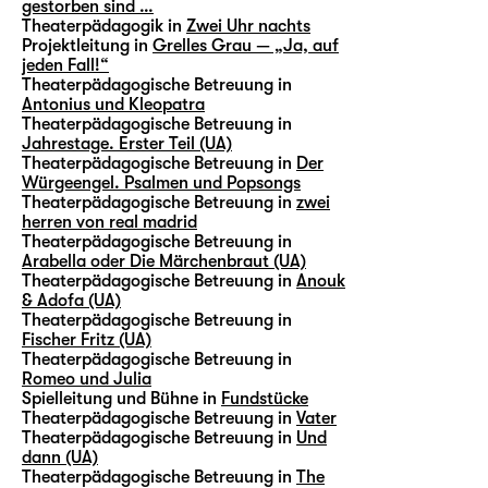
gestorben sind …
Theaterpädagogik in
Zwei Uhr nachts
Projektleitung in
Grelles Grau — „Ja, auf
jeden Fall!“
Theaterpädagogische Betreuung in
Antonius und Kleopatra
Theaterpädagogische Betreuung in
Jahrestage. Erster Teil (UA)
Theaterpädagogische Betreuung in
Der
Würgeengel. Psalmen und Popsongs
Theaterpädagogische Betreuung in
zwei
herren von real madrid
Theaterpädagogische Betreuung in
Arabella oder Die Märchenbraut (UA)
Theaterpädagogische Betreuung in
Anouk
& Adofa (UA)
Theaterpädagogische Betreuung in
Fischer Fritz (UA)
Theaterpädagogische Betreuung in
Romeo und Julia
Spielleitung und Bühne in
Fundstücke
Theaterpädagogische Betreuung in
Vater
Theaterpädagogische Betreuung in
Und
dann (UA)
Theaterpädagogische Betreuung in
The