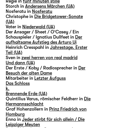
Regie in
fünf minuten stille
Storch in
Andersens Märchen (UA)
Nosferatu in
Nosferatu
Christophe in
Die Bridgetower-Sonate
(UA)
Vater in
Niederwald (UA)
Der Ansager / Sheet / O'Casey / Ein
Schauspieler / Ignatius Dullfeet in
Der
aufhaltsame Aufstieg des Arturo Ui
Heinrich Cresspahl in
Jahrestage. Erster
Teil (UA)
Sven in
zwei herren von real madrid
Und dann (UA)
Der Erste / Koby / Radiosprecher in
Der
Besuch der alten Dame
Mitarbeiter in
Letzter Aufguss
Das Schloss
k.
Brennende Erde (UA)
Quintilius Varus, römischer Feldherr in
Die
Hermannsschlacht
Graf Hohenzollern in
Prinz Friedrich von
Homburg
Enno in
Jeder stirbt für sich allein / Die
Leipziger Meuten