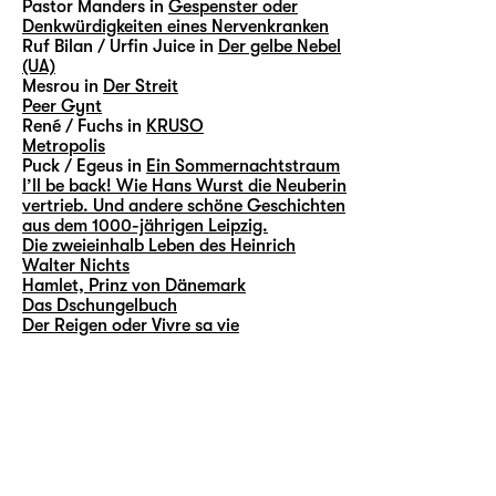
Pastor Manders in
Gespenster oder
Denkwürdigkeiten eines Nervenkranken
Ruf Bilan / Urfin Juice in
Der gelbe Nebel
(UA)
Mesrou in
Der Streit
Peer Gynt
René / Fuchs in
KRUSO
Metropolis
Puck / Egeus in
Ein Sommernachtstraum
I’ll be back! Wie Hans Wurst die Neuberin
vertrieb. Und andere schöne Geschichten
aus dem 1000-jährigen Leipzig.
Die zweieinhalb Leben des Heinrich
Walter Nichts
Hamlet, Prinz von Dänemark
Das Dschungelbuch
Der Reigen oder Vivre sa vie