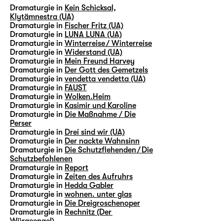
Dramaturgie in
Kein Schicksal,
Klytämnestra (UA)
Dramaturgie in
Fischer Fritz (UA)
Dramaturgie in
LUNA LUNA (UA)
Dramaturgie in
Winterreise / Winterreise
Dramaturgie in
Widerstand (UA)
Dramaturgie in
Mein Freund Harvey
Dramaturgie in
Der Gott des Gemetzels
Dramaturgie in
vendetta vendetta (UA)
Dramaturgie in
FAUST
Dramaturgie in
Wolken.Heim
Dramaturgie in
Kasimir und Karoline
Dramaturgie in
Die Maßnahme / Die
Perser
Dramaturgie in
Drei sind wir (UA)
Dramaturgie in
Der nackte Wahnsinn
Dramaturgie in
Die Schutzflehenden / Die
Schutzbefohlenen
Dramaturgie in
Report
Dramaturgie in
Zeiten des Aufruhrs
Dramaturgie in
Hedda Gabler
Dramaturgie in
wohnen. unter glas
Dramaturgie in
Die Dreigroschenoper
Dramaturgie in
Rechnitz (Der
Würgeengel)