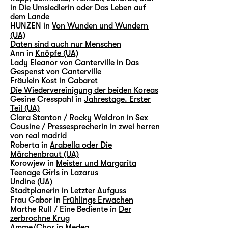
in
Die Umsiedlerin oder Das Leben auf
dem Lande
HUNZEN in
Von Wunden und Wundern
(UA)
Daten sind auch nur Menschen
Ann in
Knöpfe (UA)
Lady Eleanor von Canterville in
Das
Gespenst von Canterville
Fräulein Kost in
Cabaret
Die Wiedervereinigung der beiden Koreas
Gesine Cresspahl in
Jahrestage. Erster
Teil (UA)
Clara Stanton / Rocky Waldron in
Sex
Cousine / Pressesprecherin in
zwei herren
von real madrid
Roberta in
Arabella oder Die
Märchenbraut (UA)
Korowjew in
Meister und Margarita
Teenage Girls in
Lazarus
Undine (UA)
Stadtplanerin in
Letzter Aufguss
Frau Gabor in
Frühlings Erwachen
Marthe Rull / Eine Bediente in
Der
zerbrochne Krug
Amme/Chor in
Medea