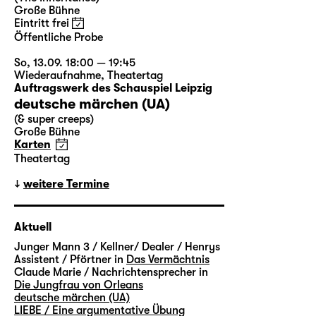
Große Bühne
Eintritt frei
Öffentliche Probe
So, 13.09. 18:00 — 19:45
Wiederaufnahme
,
Theatertag
Auftragswerk des Schauspiel Leipzig
deutsche märchen (UA)
(& super creeps)
Große Bühne
Karten
Theatertag
weitere Termine
Aktuell
Junger Mann 3 / Kellner/ Dealer / Henrys
Assistent / Pförtner in
Das Vermächtnis
Claude Marie / Nachrichtensprecher in
Die Jungfrau von Orleans
deutsche märchen (UA)
LIEBE / Eine argumentative Übung