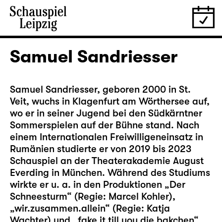
Samuel Sandriesser
Samuel Sandriesser, geboren 2000 in St.
Veit, wuchs in Klagenfurt am Wörthersee auf,
wo er in seiner Jugend bei den Südkärntner
Sommerspielen auf der Bühne stand. Nach
einem Internationalen Freiwilligeneinsatz in
Rumänien studierte er von 2019 bis 2023
Schauspiel an der Theaterakademie August
Everding in München. Während des Studiums
wirkte er u. a. in den Produktionen „Der
Schneesturm“ (Regie: Marcel Kohler),
„wir.zusammen.allein“ (Regie: Katja
Wachter) und „fake it till you die bakchen“