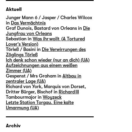
Aktuell
Junger Mann 6 / Jasper / Charles Wilcox
in
Das Vermächtnis
Graf Dunois, Bastard von Orleans in
Die
Jungfrau von Orleans
Sebastian in
Was ihr wollt (A Tortured
Lover’s Version)
Törleß / Basini in
Die Verwirrungen des
Zöglings Törleß
Ich denk schon wieder (nur an dich) (UA)
Aufzeichnungen aus einem weißen
Zimmer (UA)
Gespenst / Mrs Graham in
Altbau in
zentraler Lage (UA)
Richard von York, Marquis von Dorset,
Dritter Bürger, Bischof in
Richard III
Tambourmajor in
Woyzeck
Letzte Station Torgau. Eine kalte
Umarmung (UA)
Archiv