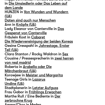
in
Die Umsiedlerin oder Das Leben auf
dem Lande
HUNZEN in
Von Wunden und Wundern
(UA)
Daten sind auch nur Menschen
Ann in
Knöpfe (UA)
Lady Eleanor von Canterville in
Das
Gespenst von Canterville
Fräulein Kost in
Cabaret
Die Wiedervereinigung der beiden Koreas
Gesine Cresspahl in
Jahrestage. Erster
Teil (UA)
Clara Stanton / Rocky Waldron in
Sex
Cousine / Pressesprecherin in
zwei herren
von real madrid
Roberta in
Arabella oder Die
Märchenbraut (UA)
Korowjew in
Meister und Margarita
Teenage Girls in
Lazarus
Undine (UA)
Stadtplanerin in
Letzter Aufguss
Frau Gabor in
Frühlings Erwachen
Marthe Rull / Eine Bediente in
Der
zerbrochne Krug
Amme/Chor in
Medea