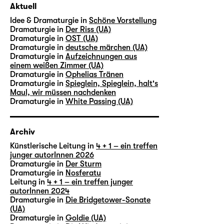
Aktuell
Idee & Dramaturgie in
Schöne Vorstellung
Dramaturgie in
Der Riss (UA)
Dramaturgie in
OST (UA)
Dramaturgie in
deutsche märchen (UA)
Dramaturgie in
Aufzeichnungen aus
einem weißen Zimmer (UA)
Dramaturgie in
Ophelias Tränen
Dramaturgie in
Spieglein, Spieglein, halt's
Maul, wir müssen nachdenken
Dramaturgie in
White Passing (UA)
Archiv
Künstlerische Leitung in
4 + 1 – ein treffen
junger autorInnen 2026
Dramaturgie in
Der Sturm
Dramaturgie in
Nosferatu
Leitung in
4 + 1 – ein treffen junger
autorInnen 2024
Dramaturgie in
Die Bridgetower-Sonate
(UA)
Dramaturgie in
Goldie (UA)