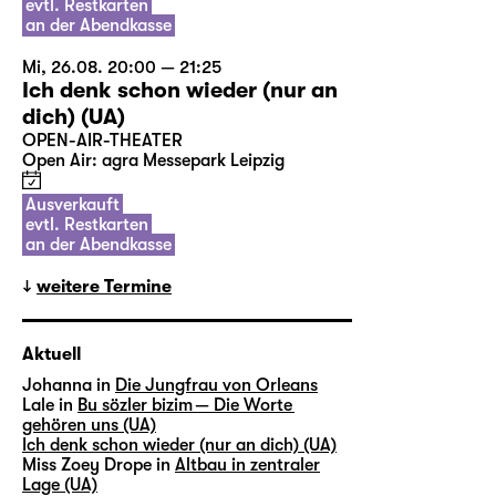
evtl. Restkarten
an der Abendkasse
Mi, 26.08. 20:00 — 21:25
Ich denk schon wieder (nur an
dich) (UA)
OPEN-AIR-THEATER
Open Air: agra Messepark Leipzig
Ausverkauft
evtl. Restkarten
an der Abendkasse
weitere Termine
Aktuell
Johanna in
Die Jungfrau von Orleans
Lale in
Bu sözler bizim — Die Worte
gehören uns (UA)
Ich denk schon wieder (nur an dich) (UA)
Miss Zoey Drope in
Altbau in zentraler
Lage (UA)