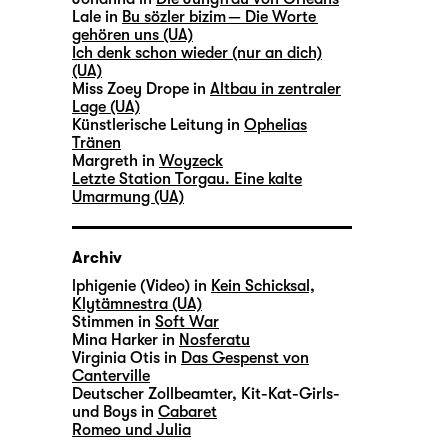
Lale in
Bu sözler bizim — Die Worte
gehören uns (UA)
Ich denk schon wieder (nur an dich)
(UA)
Miss Zoey Drope in
Altbau in zentraler
Lage (UA)
Künstlerische Leitung in
Ophelias
Tränen
Margreth in
Woyzeck
Letzte Station Torgau. Eine kalte
Umarmung (UA)
Archiv
lphigenie (Video) in
Kein Schicksal,
Klytämnestra (UA)
Stimmen in
Soft War
Mina Harker in
Nosferatu
Virginia Otis in
Das Gespenst von
Canterville
Deutscher Zollbeamter, Kit-Kat-Girls-
und Boys in
Cabaret
Romeo und Julia