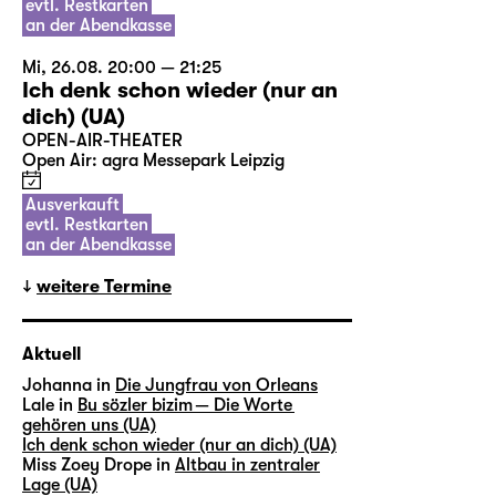
evtl. Restkarten
an der Abendkasse
Mi, 26.08. 20:00 — 21:25
Ich denk schon wieder (nur an
dich) (UA)
OPEN-AIR-THEATER
Open Air: agra Messepark Leipzig
Ausverkauft
evtl. Restkarten
an der Abendkasse
weitere Termine
Aktuell
Johanna in
Die Jungfrau von Orleans
Lale in
Bu sözler bizim — Die Worte
gehören uns (UA)
Ich denk schon wieder (nur an dich) (UA)
Miss Zoey Drope in
Altbau in zentraler
Lage (UA)