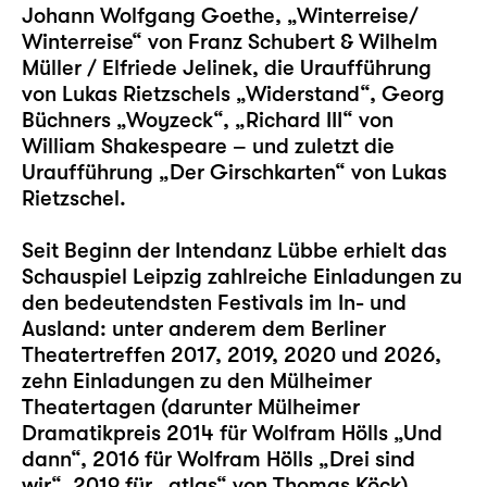
Johann Wolfgang Goethe,
„Winterreise/
Winterreise“
von Franz Schubert & Wilhelm
Müller / Elfriede Jelinek, die Uraufführung
von Lukas Rietzschels
„Widerstand“
, Georg
Büchners
„Woyzeck“
,
„Richard III“
von
William Shakespeare – und zuletzt die
Uraufführung „
Der Girschkarten
“ von Lukas
Rietzschel.
Seit Beginn der Intendanz Lübbe erhielt das
Schauspiel Leipzig zahlreiche Einladungen zu
den bedeutendsten Festivals im In- und
Ausland: unter anderem dem Berliner
Theatertreffen 2017, 2019, 2020 und 2026,
zehn Einladungen zu den Mülheimer
Theatertagen (darunter Mülheimer
Dramatikpreis 2014 für Wolfram Hölls „
Und
dann
“, 2016 für Wolfram Hölls „
Drei sind
wir
“, 2019 für „
atlas
“ von Thomas Köck)