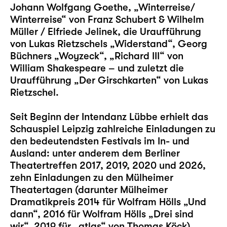
Johann Wolfgang Goethe,
„Winterreise/
Winterreise“
von Franz Schubert & Wilhelm
Müller / Elfriede Jelinek, die Uraufführung
von Lukas Rietzschels
„Widerstand“
, Georg
Büchners
„Woyzeck“
,
„Richard III“
von
William Shakespeare – und zuletzt die
Uraufführung „
Der Girschkarten
“ von Lukas
Rietzschel.
Seit Beginn der Intendanz Lübbe erhielt das
Schauspiel Leipzig zahlreiche Einladungen zu
den bedeutendsten Festivals im In- und
Ausland: unter anderem dem Berliner
Theatertreffen 2017, 2019, 2020 und 2026,
zehn Einladungen zu den Mülheimer
Theatertagen (darunter Mülheimer
Dramatikpreis 2014 für Wolfram Hölls „
Und
dann
“, 2016 für Wolfram Hölls „
Drei sind
wir
“, 2019 für „
atlas
“ von Thomas Köck)