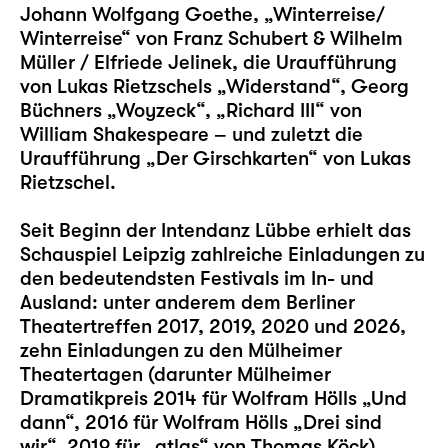
Johann Wolfgang Goethe,
„Winterreise/
Winterreise“
von Franz Schubert & Wilhelm
Müller / Elfriede Jelinek, die Uraufführung
von Lukas Rietzschels
„Widerstand“
, Georg
Büchners
„Woyzeck“
,
„Richard III“
von
William Shakespeare – und zuletzt die
Uraufführung „
Der Girschkarten
“ von Lukas
Rietzschel.
Seit Beginn der Intendanz Lübbe erhielt das
Schauspiel Leipzig zahlreiche Einladungen zu
den bedeutendsten Festivals im In- und
Ausland: unter anderem dem Berliner
Theatertreffen 2017, 2019, 2020 und 2026,
zehn Einladungen zu den Mülheimer
Theatertagen (darunter Mülheimer
Dramatikpreis 2014 für Wolfram Hölls „
Und
dann
“, 2016 für Wolfram Hölls „
Drei sind
wir
“, 2019 für „
atlas
“ von Thomas Köck)