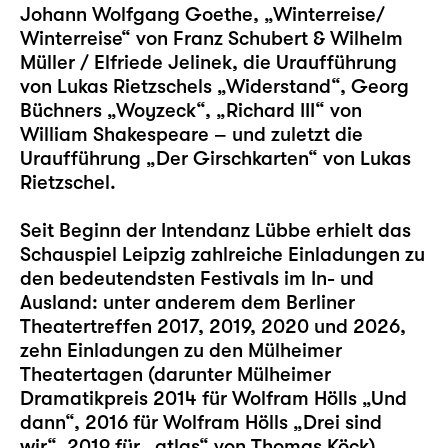
Johann Wolfgang Goethe,
„Winterreise/
Winterreise“
von Franz Schubert & Wilhelm
Müller / Elfriede Jelinek, die Uraufführung
von Lukas Rietzschels
„Widerstand“
, Georg
Büchners
„Woyzeck“
,
„Richard III“
von
William Shakespeare – und zuletzt die
Uraufführung „
Der Girschkarten
“ von Lukas
Rietzschel.
Seit Beginn der Intendanz Lübbe erhielt das
Schauspiel Leipzig zahlreiche Einladungen zu
den bedeutendsten Festivals im In- und
Ausland: unter anderem dem Berliner
Theatertreffen 2017, 2019, 2020 und 2026,
zehn Einladungen zu den Mülheimer
Theatertagen (darunter Mülheimer
Dramatikpreis 2014 für Wolfram Hölls „
Und
dann
“, 2016 für Wolfram Hölls „
Drei sind
wir
“, 2019 für „
atlas
“ von Thomas Köck)