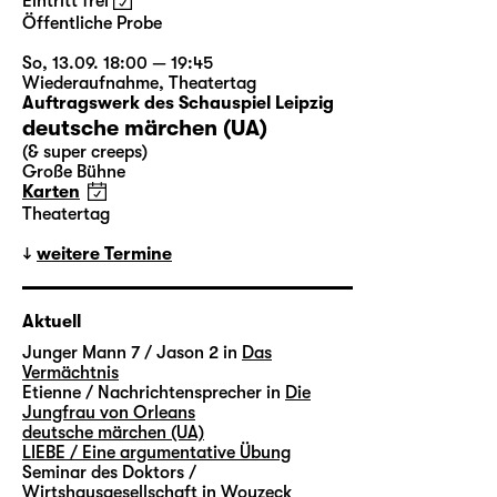
Eintritt frei
Öffentliche Probe
So, 13.09. 18:00 — 19:45
Wiederaufnahme
,
Theatertag
Auftragswerk des Schauspiel Leipzig
deutsche märchen (UA)
(& super creeps)
Große Bühne
Karten
Theatertag
weitere Termine
Aktuell
Junger Mann 7 / Jason 2 in
Das
Vermächtnis
Etienne / Nachrichtensprecher in
Die
Jungfrau von Orleans
deutsche märchen (UA)
LIEBE / Eine argumentative Übung
Seminar des Doktors /
Wirtshausgesellschaft in
Woyzeck