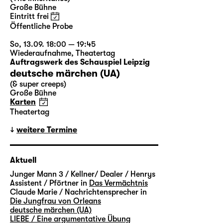
Große Bühne
Eintritt frei
Öffentliche Probe
So, 13.09. 18:00 — 19:45
Wiederaufnahme
,
Theatertag
Auftragswerk des Schauspiel Leipzig
deutsche märchen (UA)
(& super creeps)
Große Bühne
Karten
Theatertag
weitere Termine
Aktuell
Junger Mann 3 / Kellner/ Dealer / Henrys
Assistent / Pförtner in
Das Vermächtnis
Claude Marie / Nachrichtensprecher in
Die Jungfrau von Orleans
deutsche märchen (UA)
LIEBE / Eine argumentative Übung