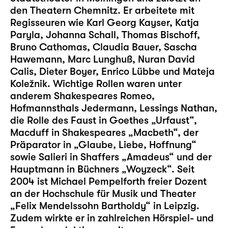
den Theatern Chemnitz. Er arbeitete mit
Regisseuren wie Karl Georg Kayser, Katja
Paryla, Johanna Schall, Thomas Bischoff,
Bruno Cathomas, Claudia Bauer, Sascha
Hawemann, Marc Lunghuß, Nuran David
Calis, Dieter Boyer, Enrico Lübbe und Mateja
Koležnik. Wichtige Rollen waren unter
anderem Shakespeares Romeo,
Hofmannsthals Jedermann, Lessings Nathan,
die Rolle des Faust in Goethes „Urfaust“,
Macduff in Shakespeares „Macbeth“, der
Präparator in „Glaube, Liebe, Hoffnung“
sowie Salieri in Shaffers „Amadeus“ und der
Hauptmann in Büchners „Woyzeck“. Seit
2004 ist Michael Pempelforth freier Dozent
an der Hochschule für Musik und Theater
„Felix Mendelssohn Bartholdy“ in Leipzig.
Zudem wirkte er in zahlreichen Hörspiel- und