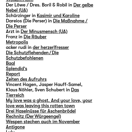
Der Löwe / Dres. Boril & Robil in
Der gelbe
Nebel (UA)
Schürzinger in
Kasimir und Karoline
Dareios (Die Perser) in
Die Maßnahme /
Die Perser
Arzt in
Der Minusmensch (UA)
Franz in
Die Räuber
Metropolis
acker rudi in
der herzerlfresser
Die Schutzflehenden / Die
Schutzbefohlenen
Baal
Splendid’s
Report
Zeiten des Aufruhrs
Vincent Hagen, Jasper Hauff-Samel,
Klaus Nöhler, Sven Schubert in
Das
Tierreich
My love was a ghost. And your love, your
love was leaving this rotten town
Drei Haselnüsse für Aschenbrödel
Rechnitz (Der Würgeengel)
Wespen stechen auch im November
Antigone