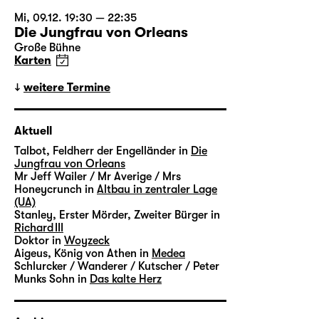
Mi, 09.12. 19:30 — 22:35
Die Jungfrau von Orleans
Große Bühne
Karten
weitere Termine
Aktuell
Talbot, Feldherr der Engelländer in
Die
Jungfrau von Orleans
Mr Jeff Wailer / Mr Averige / Mrs
Honeycrunch in
Altbau in zentraler Lage
(UA)
Stanley, Erster Mörder, Zweiter Bürger in
Richard III
Doktor in
Woyzeck
Aigeus, König von Athen in
Medea
Schlurcker / Wanderer / Kutscher / Peter
Munks Sohn in
Das kalte Herz