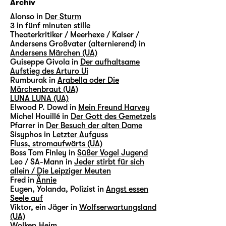
Archiv
Alonso in
Der Sturm
3 in
fünf minuten stille
Theaterkritiker / Meerhexe / Kaiser /
Andersens Großvater (alternierend) in
Andersens Märchen (UA)
Guiseppe Givola in
Der aufhaltsame
Aufstieg des Arturo Ui
Rumburak in
Arabella oder Die
Märchenbraut (UA)
LUNA LUNA (UA)
Elwood P. Dowd in
Mein Freund Harvey
Michel Houillé in
Der Gott des Gemetzels
Pfarrer in
Der Besuch der alten Dame
Sisyphos in
Letzter Aufguss
Fluss, stromaufwärts (UA)
Boss Tom Finley in
Süßer Vogel Jugend
Leo / SA-Mann in
Jeder stirbt für sich
allein / Die Leipziger Meuten
Fred in
Ännie
Eugen, Yolanda, Polizist in
Angst essen
Seele auf
Viktor, ein Jäger in
Wolfserwartungsland
(UA)
Wolken.Heim