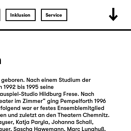
Inklusion
Service
h
f geboren. Nach einem Studium der
 1992 bis 1995 seine
uspiel-Studio Hildburg Frese. Nach
ater im Zimmer“ ging Pempelforth 1996
folgend war er festes Ensemblemitglied
en und zuletzt an den Theatern Chemnitz.
ayser, Katja Paryla, Johanna Schall,
Bauer, Sascha Hawemann, Marc Lunghuß,