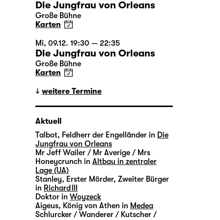
Die Jungfrau von Orleans
Große Bühne
Karten
Mi, 09.12. 19:30 — 22:35
Die Jungfrau von Orleans
Große Bühne
Karten
weitere Termine
Aktuell
Talbot, Feldherr der Engelländer in
Die
Jungfrau von Orleans
Mr Jeff Wailer / Mr Averige / Mrs
Honeycrunch in
Altbau in zentraler
Lage (UA)
Stanley, Erster Mörder, Zweiter Bürger
in
Richard III
Doktor in
Woyzeck
Aigeus, König von Athen in
Medea
Schlurcker / Wanderer / Kutscher /