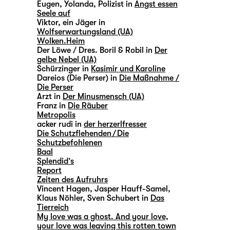
Eugen, Yolanda, Polizist in
Angst essen
Seele auf
Viktor, ein Jäger in
Wolfserwartungsland (UA)
Wolken.Heim
Der Löwe / Dres. Boril & Robil in
Der
gelbe Nebel (UA)
Schürzinger in
Kasimir und Karoline
Dareios (Die Perser) in
Die Maßnahme /
Die Perser
Arzt in
Der Minusmensch (UA)
Franz in
Die Räuber
Metropolis
acker rudi in
der herzerlfresser
Die Schutzflehenden / Die
Schutzbefohlenen
Baal
Splendid’s
Report
Zeiten des Aufruhrs
Vincent Hagen, Jasper Hauff-Samel,
Klaus Nöhler, Sven Schubert in
Das
Tierreich
My love was a ghost. And your love,
your love was leaving this rotten town