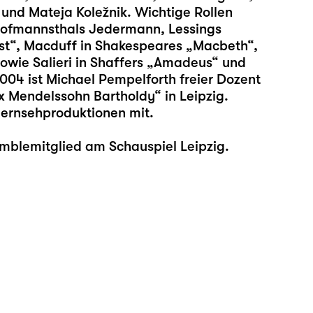
 und Mateja Koležnik. Wichtige Rollen
ofmannsthals Jedermann, Lessings
ust“, Macduff in Shakespeares „Macbeth“,
sowie Salieri in Shaffers „Amadeus“ und
04 ist Michael Pempelforth freier Dozent
x Mendelssohn Bartholdy“ in Leipzig.
Fernsehproduktionen mit.
emblemitglied am Schauspiel Leipzig.