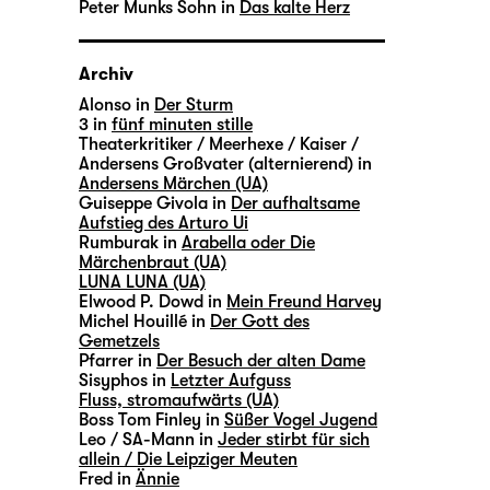
Peter Munks Sohn in
Das kalte Herz
Archiv
Alonso in
Der Sturm
3 in
fünf minuten stille
Theaterkritiker / Meerhexe / Kaiser /
Andersens Großvater (alternierend) in
Andersens Märchen (UA)
Guiseppe Givola in
Der aufhaltsame
Aufstieg des Arturo Ui
Rumburak in
Arabella oder Die
Märchenbraut (UA)
LUNA LUNA (UA)
Elwood P. Dowd in
Mein Freund Harvey
Michel Houillé in
Der Gott des
Gemetzels
Pfarrer in
Der Besuch der alten Dame
Sisyphos in
Letzter Aufguss
Fluss, stromaufwärts (UA)
Boss Tom Finley in
Süßer Vogel Jugend
Leo / SA-Mann in
Jeder stirbt für sich
allein / Die Leipziger Meuten
Fred in
Ännie