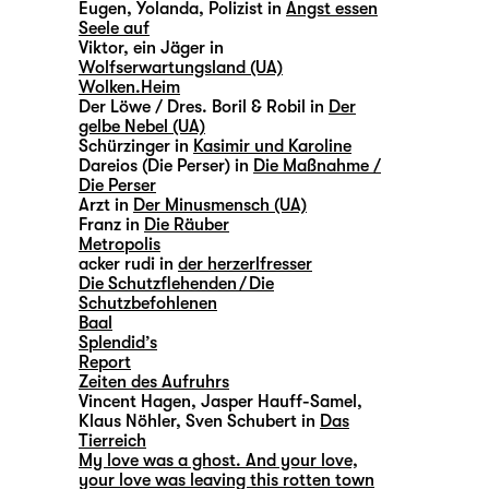
Eugen, Yolanda, Polizist in
Angst essen
Seele auf
Viktor, ein Jäger in
Wolfserwartungsland (UA)
Wolken.Heim
Der Löwe / Dres. Boril & Robil in
Der
gelbe Nebel (UA)
Schürzinger in
Kasimir und Karoline
Dareios (Die Perser) in
Die Maßnahme /
Die Perser
Arzt in
Der Minusmensch (UA)
Franz in
Die Räuber
Metropolis
acker rudi in
der herzerlfresser
Die Schutzflehenden / Die
Schutzbefohlenen
Baal
Splendid’s
Report
Zeiten des Aufruhrs
Vincent Hagen, Jasper Hauff-Samel,
Klaus Nöhler, Sven Schubert in
Das
Tierreich
My love was a ghost. And your love,
your love was leaving this rotten town