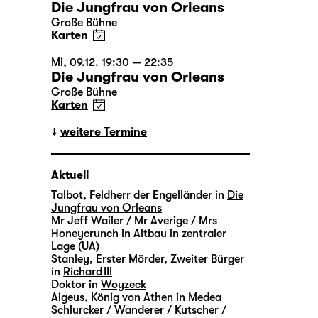
Die Jungfrau von Orleans
Große Bühne
Karten
Mi, 09.12. 19:30 — 22:35
Die Jungfrau von Orleans
Große Bühne
Karten
weitere Termine
Aktuell
Talbot, Feldherr der Engelländer in
Die
Jungfrau von Orleans
Mr Jeff Wailer / Mr Averige / Mrs
Honeycrunch in
Altbau in zentraler
Lage (UA)
Stanley, Erster Mörder, Zweiter Bürger
in
Richard III
Doktor in
Woyzeck
Aigeus, König von Athen in
Medea
Schlurcker / Wanderer / Kutscher /