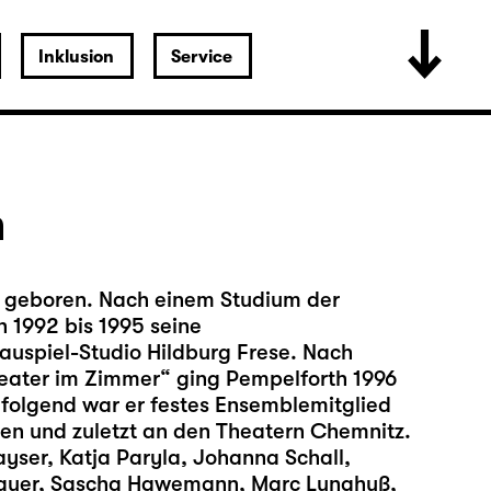
Inklusion
Service
h
f geboren. Nach einem Studium der
 1992 bis 1995 seine
uspiel-Studio Hildburg Frese. Nach
ater im Zimmer“ ging Pempelforth 1996
folgend war er festes Ensemblemitglied
en und zuletzt an den Theatern Chemnitz.
ayser, Katja Paryla, Johanna Schall,
Bauer, Sascha Hawemann, Marc Lunghuß,