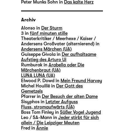
Peter Munks Sohn in
Das kalte Herz
Archiv
Alonso in
Der Sturm
3 in
fünf minuten stille
Theaterkritiker / Meerhexe / Kaiser /
Andersens Großvater (alternierend) in
Andersens Märchen (UA)
Guiseppe Givola in
Der aufhaltsame
Aufstieg des Arturo Ui
Rumburak in
Arabella oder Die
Märchenbraut (UA)
LUNA LUNA (UA)
Elwood P. Dowd in
Mein Freund Harvey
Michel Houillé in
Der Gott des
Gemetzels
Pfarrer in
Der Besuch der alten Dame
Sisyphos in
Letzter Aufguss
Fluss, stromaufwärts (UA)
Boss Tom Finley in
Süßer Vogel Jugend
Leo / SA-Mann in
Jeder stirbt für sich
allein / Die Leipziger Meuten
Fred in
Ännie