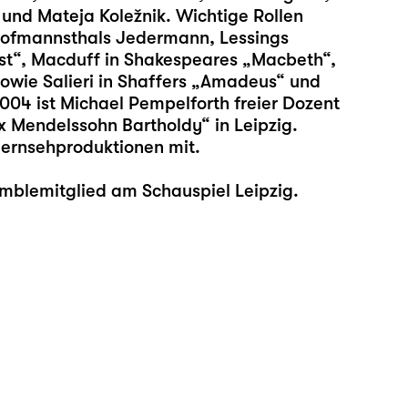
 und Mateja Koležnik. Wichtige Rollen
ofmannsthals Jedermann, Lessings
ust“, Macduff in Shakespeares „Macbeth“,
sowie Salieri in Shaffers „Amadeus“ und
04 ist Michael Pempelforth freier Dozent
x Mendelssohn Bartholdy“ in Leipzig.
Fernsehproduktionen mit.
emblemitglied am Schauspiel Leipzig.