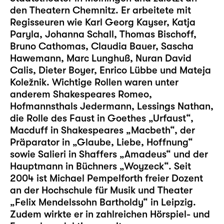
den Theatern Chemnitz. Er arbeitete mit
Regisseuren wie Karl Georg Kayser, Katja
Paryla, Johanna Schall, Thomas Bischoff,
Bruno Cathomas, Claudia Bauer, Sascha
Hawemann, Marc Lunghuß, Nuran David
Calis, Dieter Boyer, Enrico Lübbe und Mateja
Koležnik. Wichtige Rollen waren unter
anderem Shakespeares Romeo,
Hofmannsthals Jedermann, Lessings Nathan,
die Rolle des Faust in Goethes „Urfaust“,
Macduff in Shakespeares „Macbeth“, der
Präparator in „Glaube, Liebe, Hoffnung“
sowie Salieri in Shaffers „Amadeus“ und der
Hauptmann in Büchners „Woyzeck“. Seit
2004 ist Michael Pempelforth freier Dozent
an der Hochschule für Musik und Theater
„Felix Mendelssohn Bartholdy“ in Leipzig.
Zudem wirkte er in zahlreichen Hörspiel- und