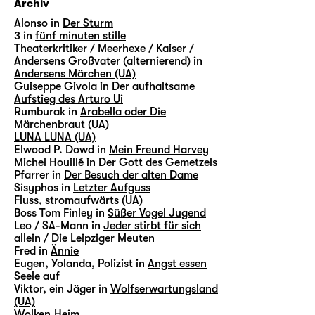
Archiv
Alonso in
Der Sturm
3 in
fünf minuten stille
Theaterkritiker / Meerhexe / Kaiser /
Andersens Großvater (alternierend) in
Andersens Märchen (UA)
Guiseppe Givola in
Der aufhaltsame
Aufstieg des Arturo Ui
Rumburak in
Arabella oder Die
Märchenbraut (UA)
LUNA LUNA (UA)
Elwood P. Dowd in
Mein Freund Harvey
Michel Houillé in
Der Gott des Gemetzels
Pfarrer in
Der Besuch der alten Dame
Sisyphos in
Letzter Aufguss
Fluss, stromaufwärts (UA)
Boss Tom Finley in
Süßer Vogel Jugend
Leo / SA-Mann in
Jeder stirbt für sich
allein / Die Leipziger Meuten
Fred in
Ännie
Eugen, Yolanda, Polizist in
Angst essen
Seele auf
Viktor, ein Jäger in
Wolfserwartungsland
(UA)
Wolken.Heim