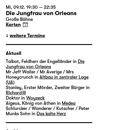
Mi, 09.12. 19:30 — 22:35
Die Jungfrau von Orleans
Große Bühne
Karten
weitere Termine
Aktuell
Talbot, Feldherr der Engelländer in
Die
Jungfrau von Orleans
Mr Jeff Wailer / Mr Averige / Mrs
Honeycrunch in
Altbau in zentraler Lage
(UA)
Stanley, Erster Mörder, Zweiter Bürger in
Richard III
Doktor in
Woyzeck
Aigeus, König von Athen in
Medea
Schlurcker / Wanderer / Kutscher / Peter
Munks Sohn in
Das kalte Herz