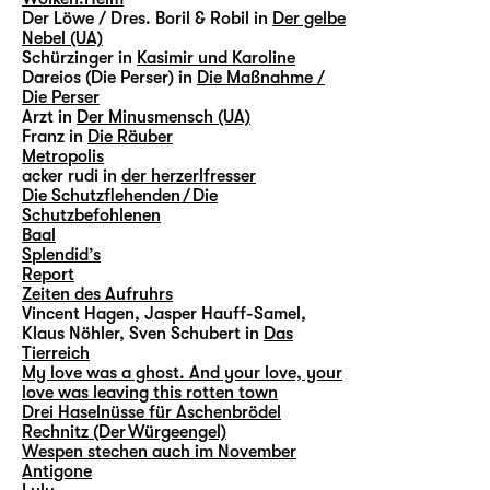
Der Löwe / Dres. Boril & Robil in
Der gelbe
Nebel (UA)
Schürzinger in
Kasimir und Karoline
Dareios (Die Perser) in
Die Maßnahme /
Die Perser
Arzt in
Der Minusmensch (UA)
Franz in
Die Räuber
Metropolis
acker rudi in
der herzerlfresser
Die Schutzflehenden / Die
Schutzbefohlenen
Baal
Splendid’s
Report
Zeiten des Aufruhrs
Vincent Hagen, Jasper Hauff-Samel,
Klaus Nöhler, Sven Schubert in
Das
Tierreich
My love was a ghost. And your love, your
love was leaving this rotten town
Drei Haselnüsse für Aschenbrödel
Rechnitz (Der Würgeengel)
Wespen stechen auch im November
Antigone