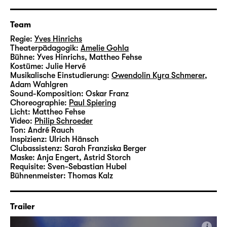
Team
Regie:
Yves Hinrichs
Theaterpädagogik:
Amelie Gohla
Bühne:
Yves Hinrichs, Mattheo Fehse
Kostüme:
Julie Hervé
Musikalische Einstudierung:
Gwendolin Kyra Schmerer
,
Adam Wahlgren
Sound-Komposition:
Oskar Franz
Choreographie:
Paul Spiering
Licht:
Mattheo Fehse
Video:
Philip Schroeder
Ton:
André Rauch
Inspizienz:
Ulrich Hänsch
Clubassistenz:
Sarah Franziska Berger
Maske:
Anja Engert, Astrid Storch
Requisite:
Sven-Sebastian Hubel
Bühnenmeister:
Thomas Kalz
Trailer