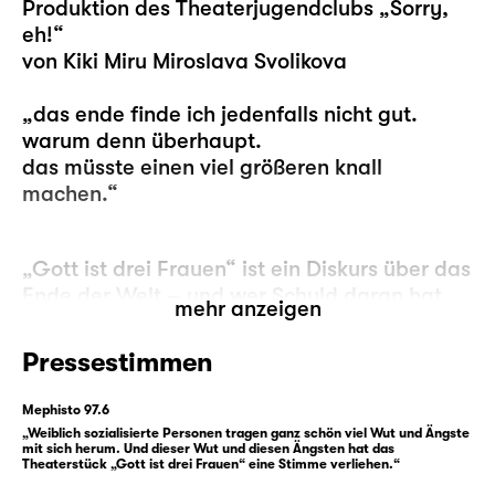
Produktion des Theaterjugendclubs „Sorry,
eh!“
von Kiki Miru Miroslava Svolikova
„das ende finde ich jedenfalls nicht gut.
warum denn überhaupt.
das müsste einen viel größeren knall
machen.“
„Gott ist drei Frauen“ ist ein Diskurs über das
Ende der Welt – und wer Schuld daran hat,
mehr anzeigen
und wie es nun weitergeht. Geht da noch
was? Selbst die Erde, alone by herself,
Pressestimmen
resümiert, dass es doch erst Halbzeit sei.
Oder hat sie sich verzählt und statt 3,5
Mephisto 97.6
Milliarden Jahren sind es nur noch 3,5
„Weiblich sozialisierte Personen tragen ganz schön viel Wut und Ängste
mit sich herum. Und dieser Wut und diesen Ängsten hat das
Stunden? Oder nein, in 40 Minuten wird sie
Theaterstück „Gott ist drei Frauen“ eine Stimme verliehen.“
untergehen! Und dann kommt das letzte