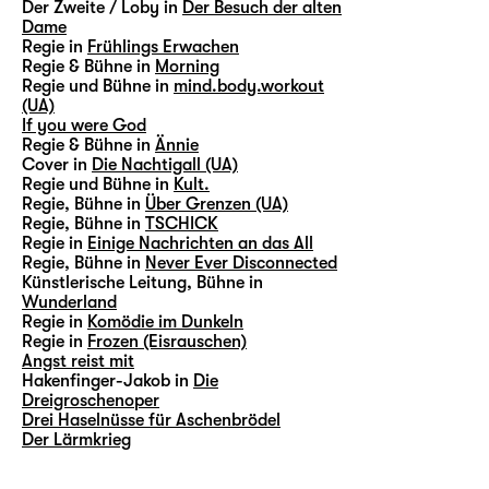
Der Zweite / Loby in
Der Besuch der alten
Dame
Regie in
Frühlings Erwachen
Regie & Bühne in
Morning
Regie und Bühne in
mind.body.workout
(UA)
If you were God
Regie & Bühne in
Ännie
Cover in
Die Nachtigall (UA)
Regie und Bühne in
Kult.
Regie, Bühne in
Über Grenzen (UA)
Regie, Bühne in
TSCHICK
Regie in
Einige Nachrichten an das All
Regie, Bühne in
Never Ever Disconnected
Künstlerische Leitung, Bühne in
Wunderland
Regie in
Komödie im Dunkeln
Regie in
Frozen (Eisrauschen)
Angst reist mit
Hakenfinger-Jakob in
Die
Dreigroschenoper
Drei Haselnüsse für Aschenbrödel
Der Lärmkrieg