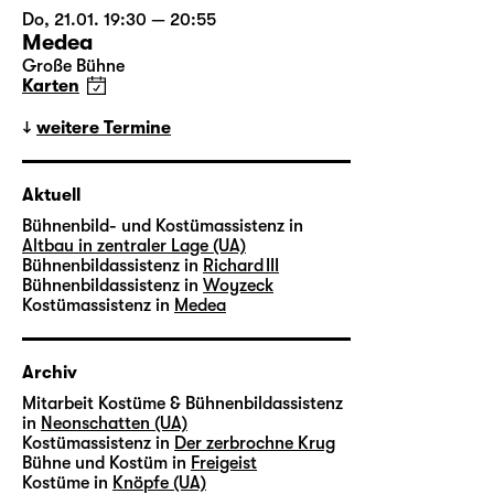
Do, 21.01. 19:30 — 20:55
Medea
Große Bühne
Karten
weitere Termine
Aktuell
Bühnenbild- und Kostümassistenz in
Altbau in zentraler Lage (UA)
Bühnenbildassistenz in
Richard III
Bühnenbildassistenz in
Woyzeck
Kostümassistenz in
Medea
Archiv
Mitarbeit Kostüme & Bühnenbildassistenz
in
Neonschatten (UA)
Kostümassistenz in
Der zerbrochne Krug
Bühne und Kostüm in
Freigeist
Kostüme in
Knöpfe (UA)