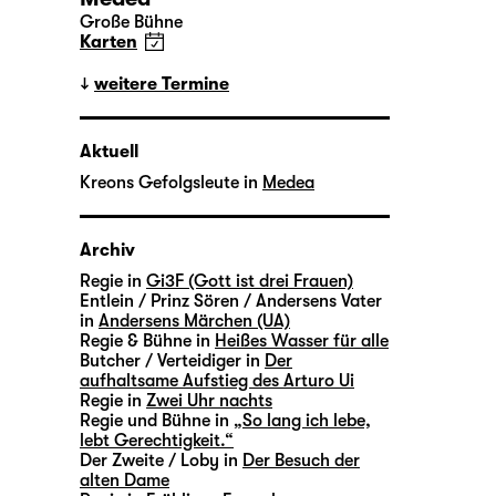
Große Bühne
Karten
weitere Termine
Aktuell
Kreons Gefolgsleute in
Medea
Archiv
Regie in
Gi3F (Gott ist drei Frauen)
Entlein / Prinz Sören / Andersens Vater
in
Andersens Märchen (UA)
Regie & Bühne in
Heißes Wasser für alle
Butcher / Verteidiger in
Der
aufhaltsame Aufstieg des Arturo Ui
Regie in
Zwei Uhr nachts
Regie und Bühne in
„So lang ich lebe,
lebt Gerechtigkeit.“
Der Zweite / Loby in
Der Besuch der
alten Dame