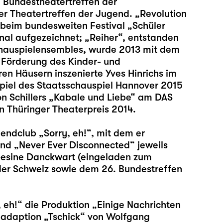
m Bundestheatertreffen der
r Theatertreffen der Jugend. „Revolution
 beim bundesweiten Festival „Schüler
al aufgezeichnet; „Reiher“, entstanden
hauspielensembles, wurde 2013 mit dem
 Förderung des Kinder- und
n Häusern inszenierte Yves Hinrichs im
iel des Staatsschauspiel Hannover 2015
on Schillers „Kabale und Liebe“ am DAS
n Thüringer Theaterpreis 2014.
gendclub „Sorry, eh!“, mit dem er
nd „Never Ever Disconnected“ jeweils
Gesine Danckwart (eingeladen zum
der Schweiz sowie dem 26. Bundestreffen
, eh!“ die Produktion „Einige Nachrichten
nadaption „Tschick“ von Wolfgang