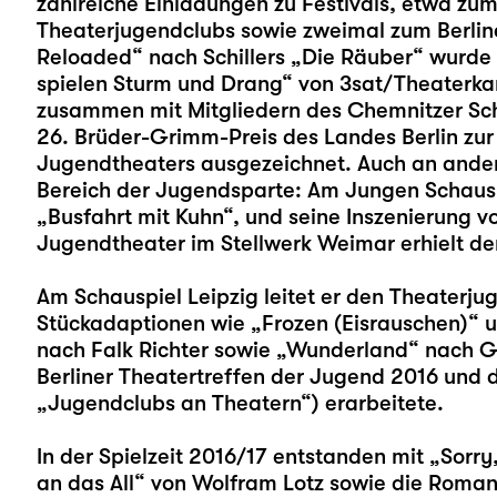
zahlreiche Einladungen zu Festivals, etwa zu
Theaterjugendclubs sowie zweimal zum Berline
Reloaded“ nach Schillers „Die Räuber“ wurde
spielen Sturm und Drang“ von 3sat/Theaterkan
zusammen mit Mitgliedern des Chemnitzer Sc
26. Brüder-Grimm-Preis des Landes Berlin zur
Jugendtheaters ausgezeichnet. Auch an andere
Bereich der Jugendsparte: Am Jungen Schausp
„Busfahrt mit Kuhn“, und seine Inszenierung v
Jugendtheater im Stellwerk Weimar erhielt de
Am Schauspiel Leipzig leitet er den Theaterju
Stückadaptionen wie „Frozen (Eisrauschen)“ u
nach Falk Richter sowie „Wunderland“ nach 
Berliner Theatertreffen der Jugend 2016 und 
„Jugendclubs an Theatern“) erarbeitete.
In der Spielzeit 2016/17 entstanden mit „Sorry
an das All“ von Wolfram Lotz sowie die Roma