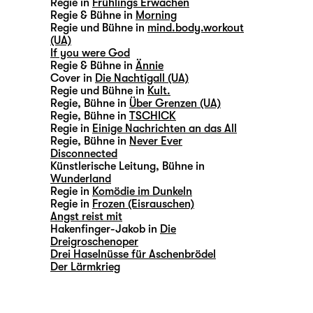
Regie in
Frühlings Erwachen
Regie & Bühne in
Morning
Regie und Bühne in
mind.body.workout
(UA)
If you were God
Regie & Bühne in
Ännie
Cover in
Die Nachtigall (UA)
Regie und Bühne in
Kult.
Regie, Bühne in
Über Grenzen (UA)
Regie, Bühne in
TSCHICK
Regie in
Einige Nachrichten an das All
Regie, Bühne in
Never Ever
Disconnected
Künstlerische Leitung, Bühne in
Wunderland
Regie in
Komödie im Dunkeln
Regie in
Frozen (Eisrauschen)
Angst reist mit
Hakenfinger-Jakob in
Die
Dreigroschenoper
Drei Haselnüsse für Aschenbrödel
Der Lärmkrieg