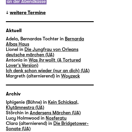
an der Abendkasse
weitere Termine
Aktuell
Adela, Bernardas Tochter in
Bernarda
Albas Haus
Lionel in
Die Jungfrau von Orleans
deutsche märchen (UA)
Antonia in
Was ihr wollt (A Tortured
Lover’s Version)
Ich denk schon wieder (nur an dich) (UA)
Margreth (alternierend) in
Woyzeck
Archiv
Iphigenie (Bühne) in
Kein Schicksal,
Klytämnestra (UA)
Störchin in
Andersens Märchen (UA)
Lucy Holmwood in
Nosferatu
Clara (alternierend) in
Die Bridgetower-
Sonate (UA)