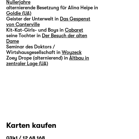
Nullerjahre
alternierende Besetzung für Alina Heipe in
Goldie (UA)
Geister der Unterwelt in
Das Gespenst
von Canterville
Kit-Kat-Girls- und Boys in
Cabaret
seine Tochter in
Der Besuch der alten
Dame
Seminar des Doktors /
Wirtshausgesellschaft in
Woyzeck
Zoey Drope (alternierend) in
Altbau in
zentraler Lage (UA)
Karten kaufen
0341 / 12 68 168