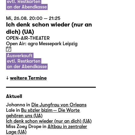
evtl. Restkarten
an der Abendkasse
Mi, 26.08. 20:00 — 21:25
Ich denk schon wieder (nur an
dich) (UA)
OPEN-AIR-THEATER
Open Air: agra Messepark Leipzig
Ausverkauft
evtl. Restkarten
an der Abendkasse
weitere Termine
Aktuell
Johanna in
Die Jungfrau von Orleans
Lale in
Bu sözler bizim — Die Worte
gehören uns (UA)
Ich denk schon wieder (nur an dich) (UA)
Miss Zoey Drope in
Altbau in zentraler
Lage (UA)