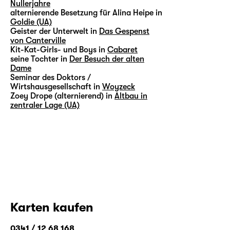
Nullerjahre
alternierende Besetzung für Alina Heipe in
Goldie (UA)
Geister der Unterwelt in
Das Gespenst
von Canterville
Kit-Kat-Girls- und Boys in
Cabaret
seine Tochter in
Der Besuch der alten
Dame
Seminar des Doktors /
Wirtshausgesellschaft in
Woyzeck
Zoey Drope (alternierend) in
Altbau in
zentraler Lage (UA)
Karten kaufen
0341 / 12 68 168