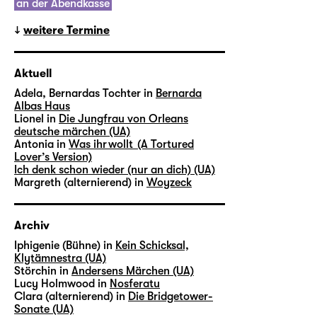
an der Abendkasse
weitere Termine
Aktuell
Adela, Bernardas Tochter in
Bernarda
Albas Haus
Lionel in
Die Jungfrau von Orleans
deutsche märchen (UA)
Antonia in
Was ihr wollt (A Tortured
Lover’s Version)
Ich denk schon wieder (nur an dich) (UA)
Margreth (alternierend) in
Woyzeck
Archiv
Iphigenie (Bühne) in
Kein Schicksal,
Klytämnestra (UA)
Störchin in
Andersens Märchen (UA)
Lucy Holmwood in
Nosferatu
Clara (alternierend) in
Die Bridgetower-
Sonate (UA)