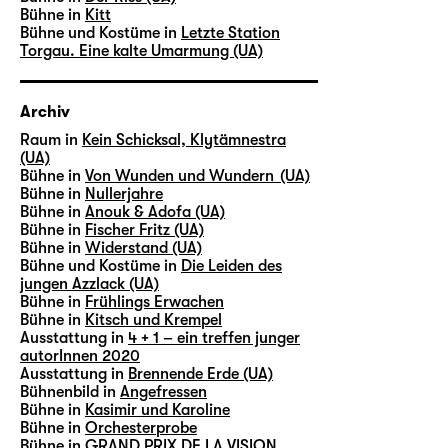
Bühne in
Kitt
Bühne und Kostüme in
Letzte Station
Torgau. Eine kalte Umarmung (UA)
Archiv
Raum in
Kein Schicksal, Klytämnestra
(UA)
Bühne in
Von Wunden und Wundern (UA)
Bühne in
Nullerjahre
Bühne in
Anouk & Adofa (UA)
Bühne in
Fischer Fritz (UA)
Bühne in
Widerstand (UA)
Bühne und Kostüme in
Die Leiden des
jungen Azzlack (UA)
Bühne in
Frühlings Erwachen
Bühne in
Kitsch und Krempel
Ausstattung in
4 + 1 – ein treffen junger
autorInnen 2020
Ausstattung in
Brennende Erde (UA)
Bühnenbild in
Angefressen
Bühne in
Kasimir und Karoline
Bühne in
Orchesterprobe
Bühne in
GRAND PRIX DE LA VISION