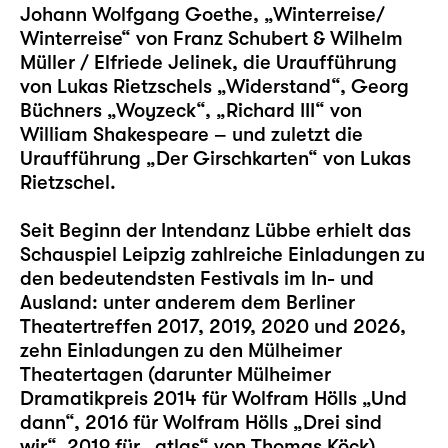
Johann Wolfgang Goethe,
„Winterreise/
Winterreise“
von Franz Schubert & Wilhelm
Müller / Elfriede Jelinek, die Uraufführung
von Lukas Rietzschels
„Widerstand“
, Georg
Büchners
„Woyzeck“
,
„Richard III“
von
William Shakespeare – und zuletzt die
Uraufführung „
Der Girschkarten
“ von Lukas
Rietzschel.
Seit Beginn der Intendanz Lübbe erhielt das
Schauspiel Leipzig zahlreiche Einladungen zu
den bedeutendsten Festivals im In- und
Ausland: unter anderem dem Berliner
Theatertreffen 2017, 2019, 2020 und 2026,
zehn Einladungen zu den Mülheimer
Theatertagen (darunter Mülheimer
Dramatikpreis 2014 für Wolfram Hölls „
Und
dann
“, 2016 für Wolfram Hölls „
Drei sind
wir
“, 2019 für „
atlas
“ von Thomas Köck)