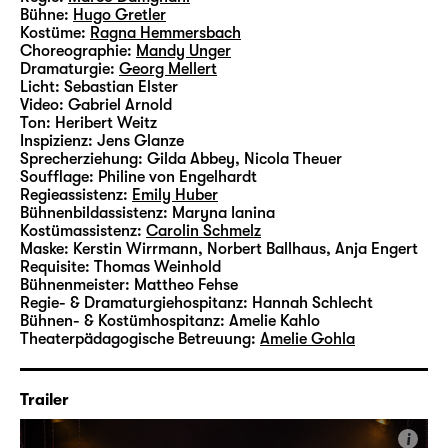
Fragen des Politischen, den Themen
Bühne:
Hugo Gretler
Kostüme:
Ragna Hemmersbach
(post)migrantischer Gesellschaft sowie der
Choreographie:
Mandy Unger
Verbindung von Persönlichem und
Dramaturgie:
Georg Mellert
Systemischem. Das gemeinsam mit Eidin
Licht:
Sebastian Elster
Video:
Gabriel Arnold
Jalali erarbeitete Monologstück „
Die Leiden
Ton:
Heribert Weitz
des jungen Azzlack
“ gewann 2022 den
Inspizienz:
Jens Glanze
deutschen Theaterpreis DER FAUST in der
Sprecherziehung:
Gilda Abbey, Nicola Theuer
Soufflage:
Philine von Engelhardt
Kategorie „Darsteller:in Theater für junges
Regieassistenz:
Emily Huber
Publikum“. „
Anouk & Adofa
“ wurde 2023 zu
Bühnenbildassistenz:
Maryna Ianina
den Autor:innentheatertagen am DT Berlin
Kostümassistenz:
Carolin Schmelz
Maske:
Kerstin Wirrmann, Norbert Ballhaus, Anja Engert
eingeladen und ist weiter im Programm der
Requisite:
Thomas Weinhold
Diskothek zu sehen.
Bühnenmeister:
Mattheo Fehse
Regie- & Dramaturgiehospitanz:
Hannah Schlecht
Bühnen- & Kostümhospitanz:
Amelie Kahlo
Zusatzhinweise auf sensible Inhalte zu
Theaterpädagogische Betreuung:
Amelie Gohla
„Nullerjahre“ finden Sie
hier
.
Trailer
i