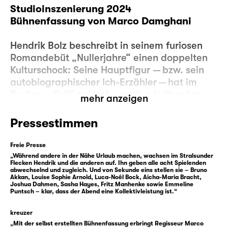
Studioinszenierung 2024
Bühnenfassung von Marco Damghani
Hendrik Bolz beschreibt in seinem furiosen
Romandebüt „Nullerjahre“ einen doppelten
Kulturschock: Seine Hauptfigur — bzw. sein
autobiographischer Ich-Erzähler — hat im
Berliner „Exil“ gelernt, von den kulturellen
mehr anzeigen
Codes seiner Jugend Abstand zu nehmen,
hat erfahren, dass ihn Alpha-Industries-
Pressestimmen
Jacke, Springerstiefel und
Gewaltbereitschaft zwar in seiner Heimat
Freie Presse
dazugehören ließen, aber nicht in der
„Während andere in der Nähe Urlaub machen, wachsen im Stralsunder
Flecken Hendrik und die anderen auf. Ihn geben alle acht Spielenden
Studentenwelt, wo andere Umgangsformen
abwechselnd und zugleich. Und von Sekunde eins stellen sie – Bruno
Akkan, Louise Sophie Arnold, Luca-Noél Bock, Aicha-Maria Bracht,
für die gesellschaftliche Anerkennung
Joshua Dahmen, Sasha Hayes, Fritz Manhenke sowie Emmeline
ausschlaggebend sind und Ausgrenzung
Puntsch – klar, dass der Abend eine Kollektivleistung ist.“
subtiler funktioniert. Ein Besuch bei alten
kreuzer
Freunden in der Heimat wird ihm zum
„Mit der selbst erstellten Bühnenfassung erbringt Regisseur Marco