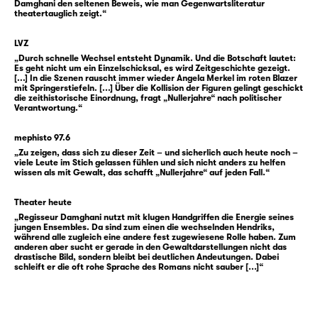
neuerlichen Kulturschock und triggert eine
Damghani den seltenen Beweis, wie man Gegenwartsliteratur
theatertauglich zeigt.“
Erzählwut, die in der Konfrontation mit dem
früheren Ich schonungslos die eigene
LVZ
Vergangenheit aufrollt. Wo kommt man
„Durch schnelle Wechsel entsteht Dynamik. Und die Botschaft lautet:
eigentlich her — und was soll man da noch?
Es geht nicht um ein Einzelschicksal, es wird Zeitgeschichte gezeigt.
[...] In die Szenen rauscht immer wieder Angela Merkel im roten Blazer
„Nichts Nettes, nichts Schönes soll es hier
mit Springerstiefeln. [...] Über die Kollision der Figuren gelingt geschickt
die zeithistorische Einordnung, fragt „Nullerjahre“ nach politischer
geben, alles fake, alles Verarsche, ein bunt
Verantwortung.“
angestrichener Haufen Scheiße.“ Drogen,
Gewalttätigkeit, toxische Männlichkeit,
mephisto 97.6
Rechtsextremismus und immense persönliche
„Zu zeigen, dass sich zu dieser Zeit – und sicherlich auch heute noch –
viele Leute im Stich gelassen fühlen und sich nicht anders zu helfen
Unsicherheit prägen seine Jugend.
wissen als mit Gewalt, das schafft „Nullerjahre“ auf jeden Fall.“
Bereits vor der Veröffentlichung von
Theater heute
„Regisseur Damghani nutzt mit klugen Handgriffen die Energie seines
„Nullerjahre“ hat Hendrik Bolz den
jungen Ensembles. Da sind zum einen die wechselnden Hendriks,
Erfahrungen der Nachwendegeneration in
während alle zugleich eine andere fest zugewiesene Rolle haben. Zum
anderen aber sucht er gerade in den Gewaltdarstellungen nicht das
Ostdeutschland eine direkte und
drastische Bild, sondern bleibt bei deutlichen Andeutungen. Dabei
schleift er die oft rohe Sprache des Romans nicht sauber [...]“
selbstbewusste Sprache verliehen: Als
„Testo“ ist er Teil des Berliner Hip-Hop-Duos
Zugezogen Maskulin, das mit Titeln wie