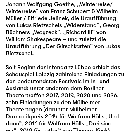
Johann Wolfgang Goethe,
„Winterreise/
Winterreise“
von Franz Schubert & Wilhelm
Müller / Elfriede Jelinek, die Uraufführung
von Lukas Rietzschels
„Widerstand“
, Georg
Büchners
„Woyzeck“
,
„Richard III“
von
William Shakespeare – und zuletzt die
Uraufführung „
Der Girschkarten
“ von Lukas
Rietzschel.
Seit Beginn der Intendanz Lübbe erhielt das
Schauspiel Leipzig zahlreiche Einladungen zu
den bedeutendsten Festivals im In- und
Ausland: unter anderem dem Berliner
Theatertreffen 2017, 2019, 2020 und 2026,
zehn Einladungen zu den Mülheimer
Theatertagen (darunter Mülheimer
Dramatikpreis 2014 für Wolfram Hölls „
Und
dann
“, 2016 für Wolfram Hölls „
Drei sind
wir
“, 2019 für „
atlas
“ von Thomas Köck)