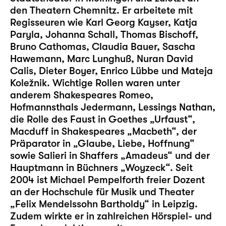
den Theatern Chemnitz. Er arbeitete mit
Regisseuren wie Karl Georg Kayser, Katja
Paryla, Johanna Schall, Thomas Bischoff,
Bruno Cathomas, Claudia Bauer, Sascha
Hawemann, Marc Lunghuß, Nuran David
Calis, Dieter Boyer, Enrico Lübbe und Mateja
Koležnik. Wichtige Rollen waren unter
anderem Shakespeares Romeo,
Hofmannsthals Jedermann, Lessings Nathan,
die Rolle des Faust in Goethes „Urfaust“,
Macduff in Shakespeares „Macbeth“, der
Präparator in „Glaube, Liebe, Hoffnung“
sowie Salieri in Shaffers „Amadeus“ und der
Hauptmann in Büchners „Woyzeck“. Seit
2004 ist Michael Pempelforth freier Dozent
an der Hochschule für Musik und Theater
„Felix Mendelssohn Bartholdy“ in Leipzig.
Zudem wirkte er in zahlreichen Hörspiel- und