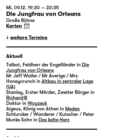
Mi, 09.12. 19:30 — 22:35
Die Jungfrau von Orleans
Große Bühne
Karten
weitere Termine
Aktuell
Talbot, Feldherr der Engelländer in
Die
Jungfrau von Orleans
Mr Jeff Wailer / Mr Averige / Mrs
Honeycrunch in
Altbau in zentraler Lage
(UA)
Stanley, Erster Mörder, Zweiter Bürger in
Richard III
Doktor in
Woyzeck
Aigeus, König von Athen in
Medea
Schlurcker / Wanderer / Kutscher / Peter
Munks Sohn in
Das kalte Herz