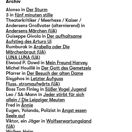
Archiv
Alonso in
Der Sturm
3 in
fünf minuten stille
Theaterkritiker / Meerhexe / Kaiser /
Andersens Großvater (alternierend) in
Andersens Märchen (UA)
Guiseppe Givola in
Der aufhaltsame
Aufstieg des Arturo Ui
Rumburak in
Arabella oder Die
Märchenbraut (UA)
LUNA LUNA (UA)
Elwood P. Dowd in
Mein Freund Harvey
Michel Houillé in
Der Gott des Gemetzels
Pfarrer in
Der Besuch der alten Dame
Sisyphos in
Letzter Aufguss
Fluss, stromaufwärts (UA)
Boss Tom Finley in
Süßer Vogel Jugend
Leo / SA-Mann in
Jeder stirbt für sich
allein / Die Leipziger Meuten
Fred in
Ännie
Eugen, Yolanda, Polizist in
Angst essen
Seele auf
Viktor, ein Jäger in
Wolfserwartungsland
(UA)
Wolken.Heim