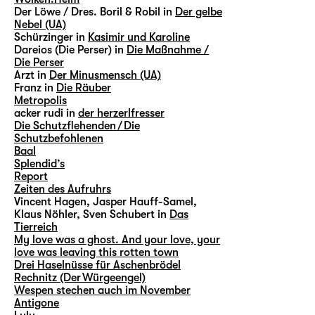
Der Löwe / Dres. Boril & Robil in
Der gelbe
Nebel (UA)
Schürzinger in
Kasimir und Karoline
Dareios (Die Perser) in
Die Maßnahme /
Die Perser
Arzt in
Der Minusmensch (UA)
Franz in
Die Räuber
Metropolis
acker rudi in
der herzerlfresser
Die Schutzflehenden / Die
Schutzbefohlenen
Baal
Splendid’s
Report
Zeiten des Aufruhrs
Vincent Hagen, Jasper Hauff-Samel,
Klaus Nöhler, Sven Schubert in
Das
Tierreich
My love was a ghost. And your love, your
love was leaving this rotten town
Drei Haselnüsse für Aschenbrödel
Rechnitz (Der Würgeengel)
Wespen stechen auch im November
Antigone