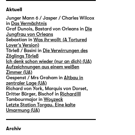
Aktuell
Junger Mann 6 / Jasper / Charles Wilcox
in
Das Vermächtnis
Graf Dunois, Bastard von Orleans in
Die
Jungfrau von Orleans
Sebastian in
Was ihr wollt (A Tortured
Lover’s Version)
Törleß / Basini in
Die Verwirrungen des
Zöglings Törleß
Ich denk schon wieder (nur an dich) (UA)
Aufzeichnungen aus einem weißen
Zimmer (UA)
Gespenst / Mrs Graham in
Altbau in
zentraler Lage (UA)
Richard von York, Marquis von Dorset,
Dritter Bürger, Bischof in
Richard III
Tambourmajor in
Woyzeck
Letzte Station Torgau. Eine kalte
Umarmung (UA)
Archiv