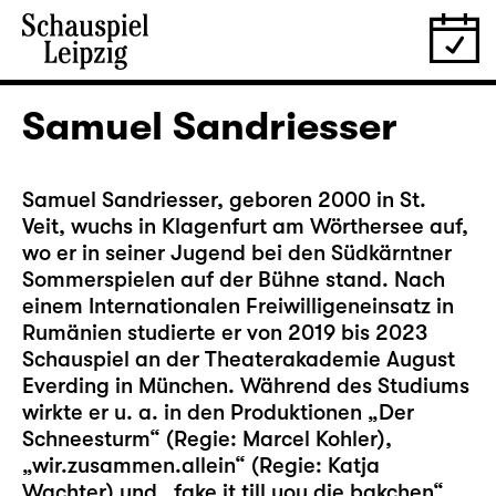
Samuel Sandriesser
Samuel Sandriesser, geboren 2000 in St.
Veit, wuchs in Klagenfurt am Wörthersee auf,
wo er in seiner Jugend bei den Südkärntner
Sommerspielen auf der Bühne stand. Nach
einem Internationalen Freiwilligeneinsatz in
Rumänien studierte er von 2019 bis 2023
Schauspiel an der Theaterakademie August
Everding in München. Während des Studiums
wirkte er u. a. in den Produktionen „Der
Schneesturm“ (Regie: Marcel Kohler),
„wir.zusammen.allein“ (Regie: Katja
Wachter) und „fake it till you die bakchen“