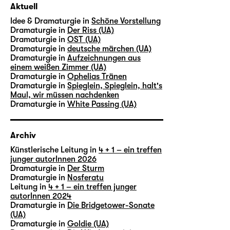
Aktuell
Idee & Dramaturgie in
Schöne Vorstellung
Dramaturgie in
Der Riss (UA)
Dramaturgie in
OST (UA)
Dramaturgie in
deutsche märchen (UA)
Dramaturgie in
Aufzeichnungen aus
einem weißen Zimmer (UA)
Dramaturgie in
Ophelias Tränen
Dramaturgie in
Spieglein, Spieglein, halt's
Maul, wir müssen nachdenken
Dramaturgie in
White Passing (UA)
Archiv
Künstlerische Leitung in
4 + 1 – ein treffen
junger autorInnen 2026
Dramaturgie in
Der Sturm
Dramaturgie in
Nosferatu
Leitung in
4 + 1 – ein treffen junger
autorInnen 2024
Dramaturgie in
Die Bridgetower-Sonate
(UA)
Dramaturgie in
Goldie (UA)