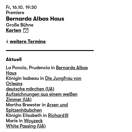
Fr, 16.10. 19:30
Premiere
Bernarda Albas Haus
Große Bühne
Karten
weitere Termine
Aktuell
La Poncia, Prudencia in
Bernarda Albas
Haus
Königin lsabeau in
Die Jungfrau von
Orleans
deutsche märchen (UA)
Aufzeichnungen aus einem weißen
Zimmer (UA)
Martha Brewster in
Arsen und
Spitzenhäubchen
Königin Elisabeth in
Richard III
Marie in
Woyzeck
White Passing (UA)