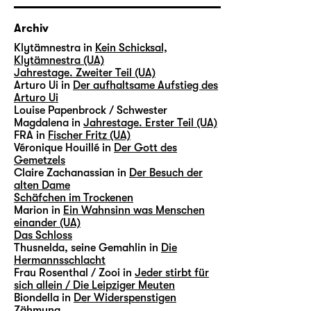
Archiv
Klytämnestra in
Kein Schicksal,
Klytämnestra (UA)
Jahrestage. Zweiter Teil (UA)
Arturo Ui in
Der aufhaltsame Aufstieg des
Arturo Ui
Louise Papenbrock / Schwester
Magdalena in
Jahrestage. Erster Teil (UA)
FRA in
Fischer Fritz (UA)
Véronique Houillé in
Der Gott des
Gemetzels
Claire Zachanassian in
Der Besuch der
alten Dame
Schäfchen im Trockenen
Marion in
Ein Wahnsinn was Menschen
einander (UA)
Das Schloss
Thusnelda, seine Gemahlin in
Die
Hermannsschlacht
Frau Rosenthal / Zooi in
Jeder stirbt für
sich allein / Die Leipziger Meuten
Biondella in
Der Widerspenstigen
Zähmung