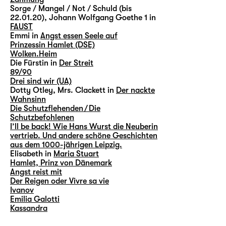
Sorge / Mangel / Not / Schuld (bis
22.01.20), Johann Wolfgang Goethe 1 in
FAUST
Emmi in
Angst essen Seele auf
Prinzessin Hamlet (DSE)
Wolken.Heim
Die Fürstin in
Der Streit
89/90
Drei sind wir (UA)
Dotty Otley, Mrs. Clackett in
Der nackte
Wahnsinn
Die Schutzflehenden / Die
Schutzbefohlenen
I’ll be back! Wie Hans Wurst die Neuberin
vertrieb. Und andere schöne Geschichten
aus dem 1000-jährigen Leipzig.
Elisabeth in
Maria Stuart
Hamlet, Prinz von Dänemark
Angst reist mit
Der Reigen oder Vivre sa vie
Ivanov
Emilia Galotti
Kassandra